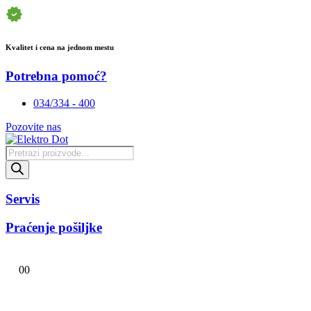
Kvalitet i cena na jednom mestu
Potrebna pomoć?
034/334 - 400
Pozovite nas
Products
search
Servis
Praćenje pošiljke
0
0