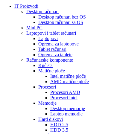
IT Proizvodi
Desktop računari
Desktop računari bez OS
Desktop računari sa OS
Mini PC
Laptopovi i tablet računari
Laptopovi
Oprema za laptopove
Tablet računari
Oprema za tablete
Računarske komponente
Kućišta
Matične ploče
Intel matične ploče
AMD matične ploče
Procesori
Procesori AMD
Procesori Intel
Memorije
Desktop memorije
Laptop memorije
Hard diskovi
HDD 2.5
HDD 3.5