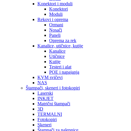
Konektori i moduli
Konektori
Moduli
Rekovi i oprema
Ormani
Nosači
Paneli
Oprema za rek
Kanalice, utičnice, kutije
Kanalice
Utičnice
Kutije
Testeri i alat
POE i napajanja
KVM svičevi
NAS
Štampači, skeneri i fotokopiri
Laserski
INKJET
Matrični štampači
3D
TERMALNI
Fotokopiri
Skeneri
Štampači za nalepnice