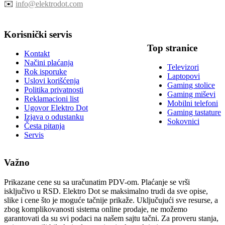
✉️
info@elektrodot.com
Korisnički servis
Top stranice
Kontakt
Načini plaćanja
Televizori
Rok isporuke
Laptopovi
Uslovi korišćenja
Gaming stolice
Politika privatnosti
Gaming miševi
Reklamacioni list
Mobilni telefoni
Ugovor Elektro Dot
Gaming tastature
Izjava o odustanku
Sokovnici
Česta pitanja
Servis
Važno
Prikazane cene su sa uračunatim PDV-om. Plaćanje se vrši
isključivo u RSD. Elektro Dot se maksimalno trudi da sve opise,
slike i cene što je moguće tačnije prikaže. Uključujući sve resurse, a
zbog komplikovanosti sistema online prodaje, ne možemo
garantovati da su svi podaci na našem sajtu tačni. Za proveru stanja,