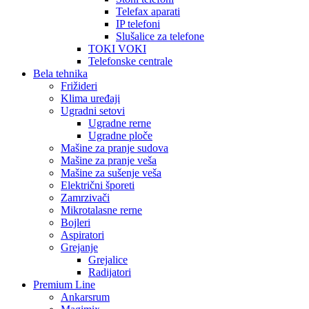
Telefax aparati
IP telefoni
Slušalice za telefone
TOKI VOKI
Telefonske centrale
Bela tehnika
Frižideri
Klima uređaji
Ugradni setovi
Ugradne rerne
Ugradne ploče
Mašine za pranje sudova
Mašine za pranje veša
Mašine za sušenje veša
Električni šporeti
Zamrzivači
Mikrotalasne rerne
Bojleri
Aspiratori
Grejanje
Grejalice
Radijatori
Premium Line
Ankarsrum