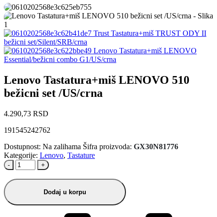
Trust Tastatura+miš TRUST ODY II
bežicni set/Silent/SRB/crna
Lenovo Tastatura+miš LENOVO
Essential/bežicni combo G1/US/crna
Lenovo Tastatura+miš LENOVO 510
bežicni set /US/crna
4.290,73
RSD
191545242762
Dostupnost:
Na zalihama
Šifra proizvoda:
GX30N81776
Kategorije:
Lenovo
,
Tastature
-
+
Dodaj u korpu