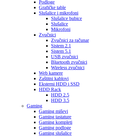
Podloge
Grafičke table
Slušalice i mikrofoni
Slušalice bubice
Slušalice
Mikrofoni
Zvučnici
Zvučnici za računar
Sistem 2.1
Sistem 5.1
USB zvučnici
Bluetooth zvučnici
Wireless zvučnici
Web kamere
Zaštitni kablovi
Eksterni HDD i SSD
HDD Rack
HDD 2.5
HDD 3.5
Gaming
Gaming miševi
Gaming tastature
Gaming kompleti
Gaming podloge
Gaming slušalice