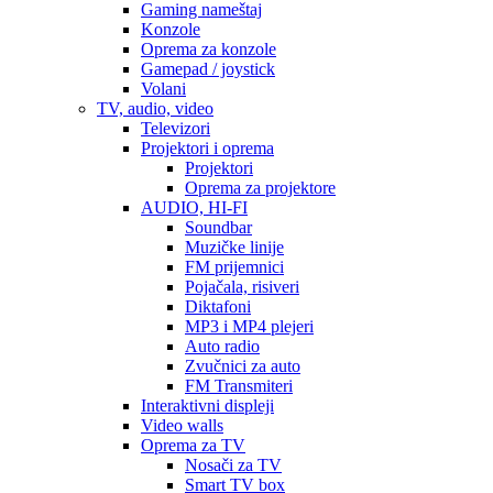
Gaming nameštaj
Konzole
Oprema za konzole
Gamepad / joystick
Volani
TV, audio, video
Televizori
Projektori i oprema
Projektori
Oprema za projektore
AUDIO, HI-FI
Soundbar
Muzičke linije
FM prijemnici
Pojačala, risiveri
Diktafoni
MP3 i MP4 plejeri
Auto radio
Zvučnici za auto
FM Transmiteri
Interaktivni displeji
Video walls
Oprema za TV
Nosači za TV
Smart TV box