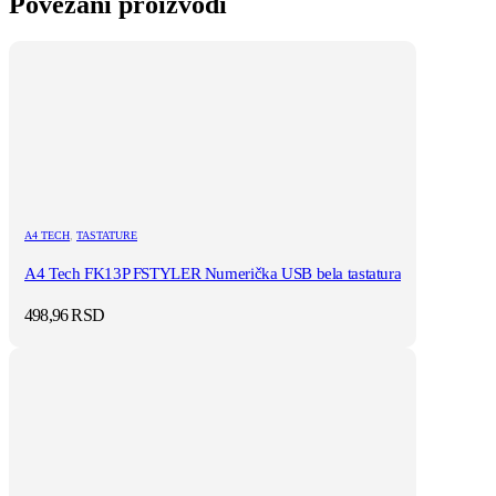
Povezani proizvodi
A4 TECH
,
TASTATURE
A4 Tech FK13P FSTYLER Numerička USB bela tastatura
498,96
RSD