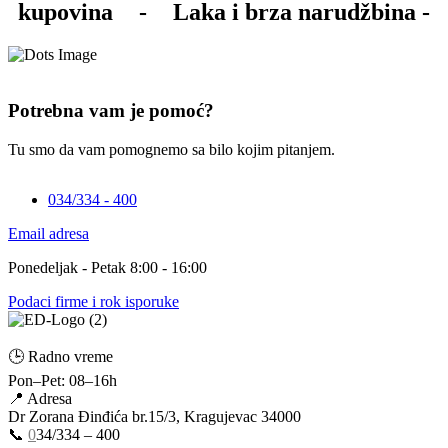
kupovina
-
Laka i brza narudžbina -
Potrebna vam je pomoć?
Tu smo da vam pomognemo sa bilo kojim pitanjem.
034/334 - 400
Email adresa
Ponedeljak - Petak 8:00 - 16:00
Podaci firme i rok isporuke
🕒 Radno vreme
Pon–Pet: 08–16h
📍 Adresa
Dr Zorana Đinđića br.15/3, Kragujevac 34000
📞
0
34/334 – 400