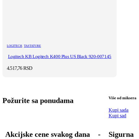
LOGITECH
,
TASTATURE
Logitech KB Logitech K400 Plus US Black 920-007145
4.517,76
RSD
Više od miksera
Požurite sa ponudama
Kupi sada
Kupi sad
Akcijske cene svakog dana
-
Sigurna