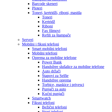
Barcode skeneri
Ploteri
Toneri, kertridži, riboni, mastila
Toneri
Kertridž
Riboni
Fax filmovi
Refili za štampače
Serveri
Mobilni i fiksni telefoni
Smart mobilni telefoni
Mobilni telefoni
Oprema za mobilne telefone
Power Bank
Handsfree slušalice za mobilne telefone
Auto držači
Štapovi za Selfie
Handsfree oprema
Torbice, maskice i privesci
Punjači za auto
Kućni punjači
Smartwatch
Fiksni telefoni
Bežični telefoni
Stoni telefoni