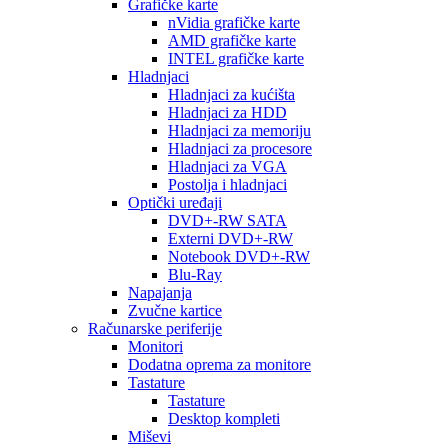
Grafičke karte
nVidia grafičke karte
AMD grafičke karte
INTEL grafičke karte
Hladnjaci
Hladnjaci za kućišta
Hladnjaci za HDD
Hladnjaci za memoriju
Hladnjaci za procesore
Hladnjaci za VGA
Postolja i hladnjaci
Optički uređaji
DVD+-RW SATA
Externi DVD+-RW
Notebook DVD+-RW
Blu-Ray
Napajanja
Zvučne kartice
Računarske periferije
Monitori
Dodatna oprema za monitore
Tastature
Tastature
Desktop kompleti
Miševi