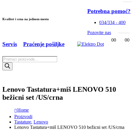
Potrebna pomoć?
Kvalitet i cena na jednom mestu
034/334 - 400
Pozovite nas
0
0
0
0
Servis
Praćenje pošiljke
Products
search
Lenovo Tastatura+miš LENOVO 510
bežicni set /US/crna
Home
Proizvodi
Tastature
,
Lenovo
Lenovo Tastatura+miš LENOVO 510 bežicni set /US/crna