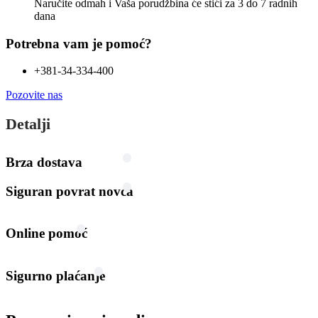
Naručite odmah i Vaša porudžbina će stići
za 3 do 7 radnih
dana
Potrebna vam je pomoć?
+381-34-334-400
Pozovite nas
Detalji
Brza dostava
Siguran povrat novca
Online pomoć
Sigurno plaćanje