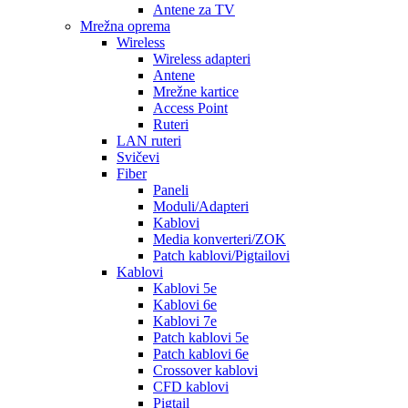
Antene za TV
Mrežna oprema
Wireless
Wireless adapteri
Antene
Mrežne kartice
Access Point
Ruteri
LAN ruteri
Svičevi
Fiber
Paneli
Moduli/Adapteri
Kablovi
Media konverteri/ZOK
Patch kablovi/Pigtailovi
Kablovi
Kablovi 5e
Kablovi 6e
Kablovi 7e
Patch kablovi 5e
Patch kablovi 6e
Crossover kablovi
CFD kablovi
Pigtail