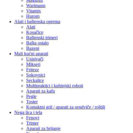
Magimix
Wartmann
Vitamix
Hurom
Alati i baštenska oprema
Alati
Kosačice
Baštenski trimeri
Bašta ostalo
Bazeni
Mali kućni aparati
Usisivači
Mikseri
Friteze
Sokovnici
Seckalice
Multipraktici i kuhinjski roboti
Aparati za kafu
Pegle
Toster
Kontaktni gril / aparati za sendviče / roštilj
Nega lica i tela
Fenovi
Trimer
Aparati za brijanje