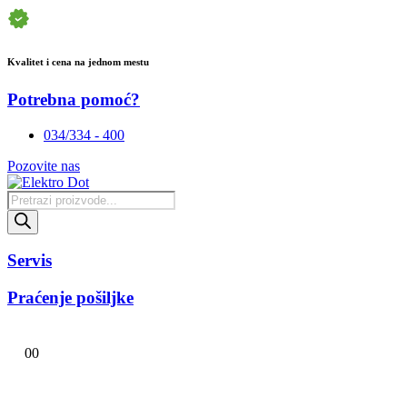
Kvalitet i cena na jednom mestu
Potrebna pomoć?
034/334 - 400
Pozovite nas
Products
search
Servis
Praćenje pošiljke
0
0