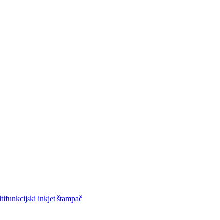
funkcijski inkjet štampač