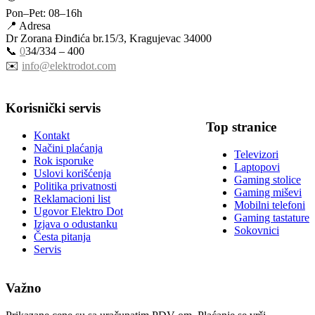
Pon–Pet: 08–16h
📍 Adresa
Dr Zorana Đinđića br.15/3, Kragujevac 34000
📞
0
34/334 – 400
✉️
info@elektrodot.com
Korisnički servis
Top stranice
Kontakt
Načini plaćanja
Televizori
Rok isporuke
Laptopovi
Uslovi korišćenja
Gaming stolice
Politika privatnosti
Gaming miševi
Reklamacioni list
Mobilni telefoni
Ugovor Elektro Dot
Gaming tastature
Izjava o odustanku
Sokovnici
Česta pitanja
Servis
Važno