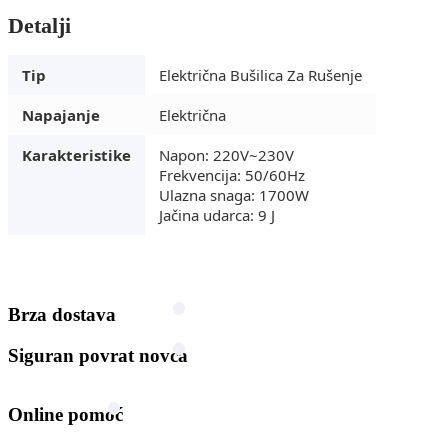
Detalji
Tip
Električna Bušilica Za Rušenje
Napajanje
Električna
Karakteristike
Napon: 220V~230V
Frekvencija: 50/60Hz
Ulazna snaga: 1700W
Jačina udarca: 9 J
Brza dostava
Siguran povrat novca
Online pomoć