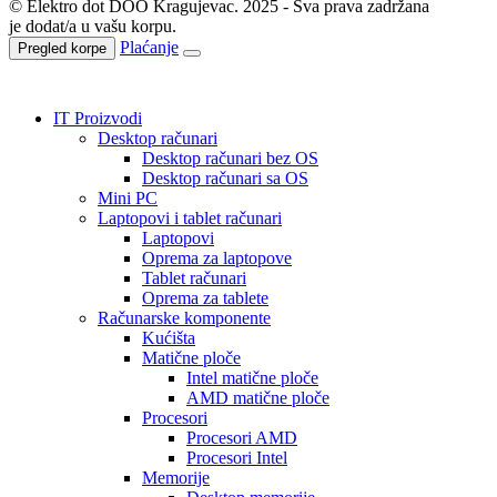
© Elektro dot DOO Kragujevac. 2025 - Sva prava zadržana
je dodat/a u vašu korpu.
Plaćanje
Pregled korpe
IT Proizvodi
Desktop računari
Desktop računari bez OS
Desktop računari sa OS
Mini PC
Laptopovi i tablet računari
Laptopovi
Oprema za laptopove
Tablet računari
Oprema za tablete
Računarske komponente
Kućišta
Matične ploče
Intel matične ploče
AMD matične ploče
Procesori
Procesori AMD
Procesori Intel
Memorije