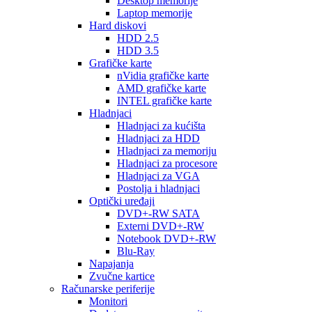
Desktop memorije
Laptop memorije
Hard diskovi
HDD 2.5
HDD 3.5
Grafičke karte
nVidia grafičke karte
AMD grafičke karte
INTEL grafičke karte
Hladnjaci
Hladnjaci za kućišta
Hladnjaci za HDD
Hladnjaci za memoriju
Hladnjaci za procesore
Hladnjaci za VGA
Postolja i hladnjaci
Optički uređaji
DVD+-RW SATA
Externi DVD+-RW
Notebook DVD+-RW
Blu-Ray
Napajanja
Zvučne kartice
Računarske periferije
Monitori