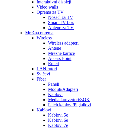
Interaktivni displeji
Video walls
Oprema za TV
Nosači za TV
Smart TV box
Antene za TV
Mrežna oprema
Wireless
Wireless adapteri
Antene
Mrežne kartice
Access Point
Ruteri
LAN ruteri
Svičevi
Fiber
Paneli
Moduli/Adapteri
Kablovi
Media konverteri/ZOK
Patch kablovi/Pigtailovi
Kablovi
Kablovi 5e
Kablovi 6e
Kablovi 7e