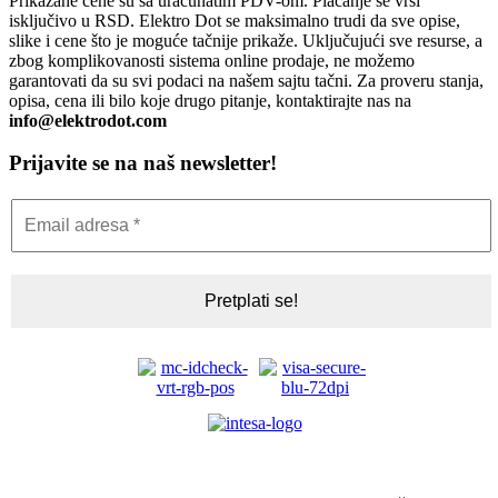
Prikazane cene su sa uračunatim PDV-om. Plaćanje se vrši
isključivo u RSD. Elektro Dot se maksimalno trudi da sve opise,
slike i cene što je moguće tačnije prikaže. Uključujući sve resurse, a
zbog komplikovanosti sistema online prodaje, ne možemo
garantovati da su svi podaci na našem sajtu tačni. Za proveru stanja,
opisa, cena ili bilo koje drugo pitanje, kontaktirajte nas na
info@elektrodot.com
Prijavite se na naš newsletter!