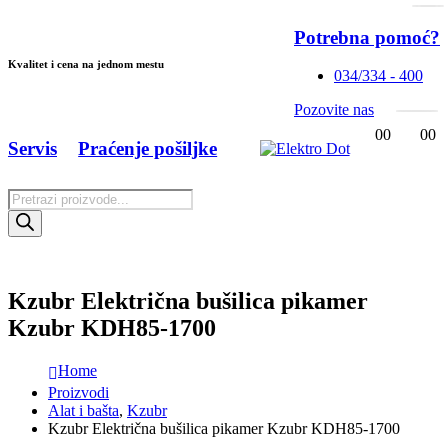
Potrebna pomoć?
Kvalitet i cena na jednom mestu
034/334 - 400
Pozovite nas
0
0
0
0
Servis
Praćenje pošiljke
Products
search
Kzubr Električna bušilica pikamer
Kzubr KDH85-1700
Home
Proizvodi
Alat i bašta
,
Kzubr
Kzubr Električna bušilica pikamer Kzubr KDH85-1700