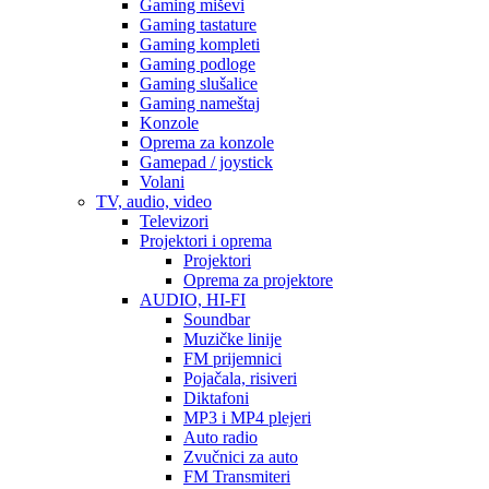
Gaming miševi
Gaming tastature
Gaming kompleti
Gaming podloge
Gaming slušalice
Gaming nameštaj
Konzole
Oprema za konzole
Gamepad / joystick
Volani
TV, audio, video
Televizori
Projektori i oprema
Projektori
Oprema za projektore
AUDIO, HI-FI
Soundbar
Muzičke linije
FM prijemnici
Pojačala, risiveri
Diktafoni
MP3 i MP4 plejeri
Auto radio
Zvučnici za auto
FM Transmiteri