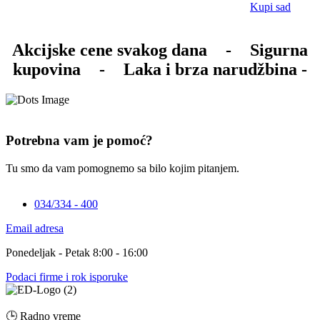
Kupi sad
Akcijske cene svakog dana
-
Sigurna
kupovina
-
Laka i brza narudžbina -
Potrebna vam je pomoć?
Tu smo da vam pomognemo sa bilo kojim pitanjem.
034/334 - 400
Email adresa
Ponedeljak - Petak 8:00 - 16:00
Podaci firme i rok isporuke
🕒 Radno vreme