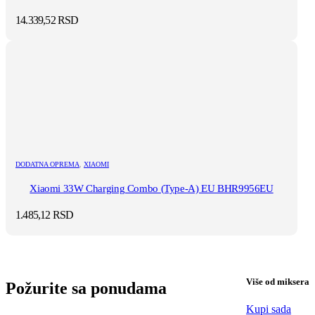
14.339,52
RSD
DODATNA OPREMA
,
XIAOMI
Xiaomi 33W Charging Combo (Type-A) EU BHR9956EU
1.485,12
RSD
Više od miksera
Požurite sa ponudama
Kupi sada