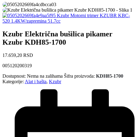
Kzubr Motorni trimer KZUBR KBC-
520 1.4KW/zapremina 51.7cc
Kzubr Električna bušilica pikamer
Kzubr KDH85-1700
17.659,20
RSD
005120200319
Dostupnost:
Nema na zalihama
Šifra proizvoda:
KDH85-1700
Kategorije:
Alat i bašta
,
Kzubr