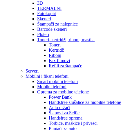
3D
TERMALNI
Fotokopiri
Skeneri
Štampači za nalepnice
Barcode skeneri
Ploteri
Toneri, kertridži, riboni, mastila
Toneri
Kertridž
Riboni
Fax filmovi
Refili za štampače
Serveri
Mobilni i fiksni telefoni
Smart mobilni telefoni
Mobilni telefoni
Oprema za mobilne telefone
Power Bank
Handsfree slušalice za mobilne telefone
Auto držači
Štapovi za Selfie
Handsfree oprema
Torbice, maskice i privesci
Punjači za auto