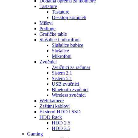
Dodatna oprema za monitore
Tastature
Tastature
Desktop kompleti
Miševi
Podloge
Grafičke table
Slušalice i mikrofoni
Slušalice bubice
Slušalice
Mikrofoni
Zvučnici
Zvučnici za računar
Sistem 2.1
Sistem 5.1
USB zvučnici
Bluetooth zvučnici
Wireless zvučnici
Web kamere
Zaštitni kablovi
Eksterni HDD i SSD
HDD Rack
HDD 2.5
HDD 3.5
Gaming