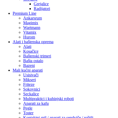
Grejalice
Radijatori
Premium Line
Ankarsrum
Magimix
Wartmann
Vitamix
Hurom
Alati i baštenska oprema
Alati
Kosačice
Baštenski trimeri
Bašta ostalo
Bazeni
Mali kućni aparati
Usisivači
Mikseri
Friteze
Sokovnici
Seckalice
Multipraktici i kuhinjski roboti
Aparati za kafu
Pegle
Toster
Kontaktni gril / aparati za sendviče / roštilj