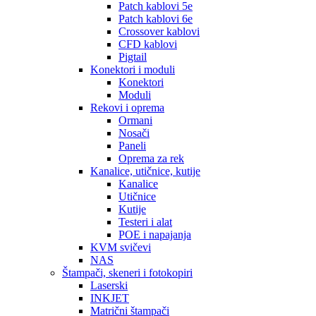
Patch kablovi 5e
Patch kablovi 6e
Crossover kablovi
CFD kablovi
Pigtail
Konektori i moduli
Konektori
Moduli
Rekovi i oprema
Ormani
Nosači
Paneli
Oprema za rek
Kanalice, utičnice, kutije
Kanalice
Utičnice
Kutije
Testeri i alat
POE i napajanja
KVM svičevi
NAS
Štampači, skeneri i fotokopiri
Laserski
INKJET
Matrični štampači