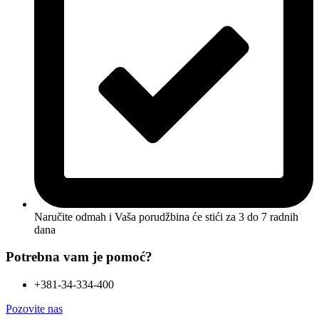
Naručite odmah i Vaša porudžbina će stići
za 3 do 7 radnih
dana
Potrebna vam je pomoć?
+381-34-334-400
Pozovite nas