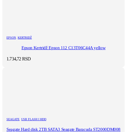
EPSON
,
KERTRIDŽ
Epson Kertridž Epson 112 C13T06C44A yellow
1.734,72
RSD
SEAGATE
,
USB FLASH I HDD
Seagate Hard disk 2TB SATA3 Seagate Baracuda ST2000DM008