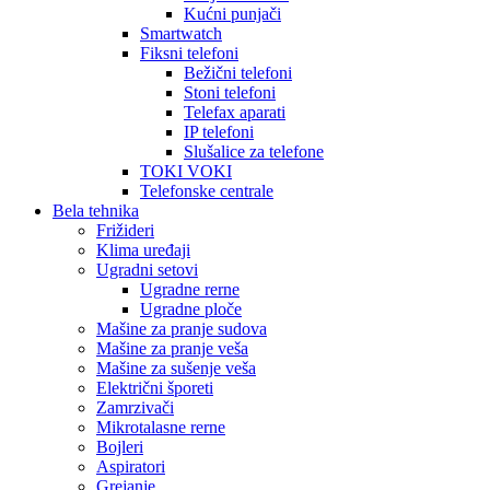
Kućni punjači
Smartwatch
Fiksni telefoni
Bežični telefoni
Stoni telefoni
Telefax aparati
IP telefoni
Slušalice za telefone
TOKI VOKI
Telefonske centrale
Bela tehnika
Frižideri
Klima uređaji
Ugradni setovi
Ugradne rerne
Ugradne ploče
Mašine za pranje sudova
Mašine za pranje veša
Mašine za sušenje veša
Električni šporeti
Zamrzivači
Mikrotalasne rerne
Bojleri
Aspiratori
Grejanje