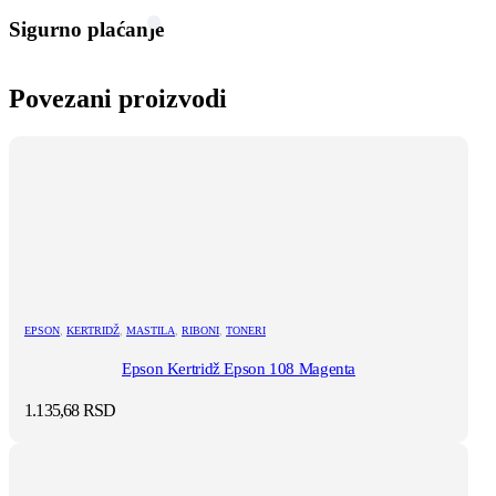
Sigurno plaćanje
Povezani proizvodi
EPSON
,
KERTRIDŽ
,
MASTILA
,
RIBONI
,
TONERI
Epson Kertridž Epson 108 Magenta
1.135,68
RSD