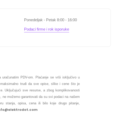
Ponedeljak - Petak 8:00 - 16:00
Podaci firme i rok isporuke
 uračunatim PDV-om. Plaćanje se vrši isključivo u
maksimalno trudi da sve opise, slike i cene što je
že. Uključujući sve resurse, a zbog komplikovanosti
je, ne možemo garantovati da su svi podaci na našem
ru stanja, opisa, cena ili bilo koje drugo pitanje,
nfo@elektrodot.com