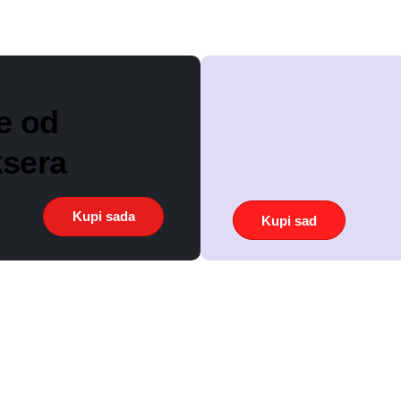
e od
sera
Kupi sada
Kupi sad