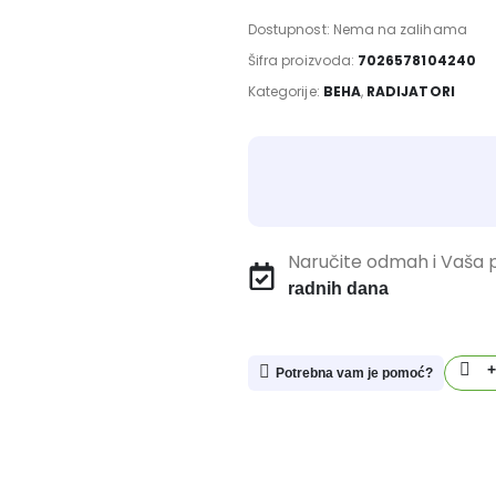
Dostupnost:
Nema na zalihama
Šifra proizvoda:
7026578104240
Kategorije:
BEHA
,
RADIJATORI
Naručite odmah i Vaša p
radnih dana
+
Potrebna vam je pomoć?