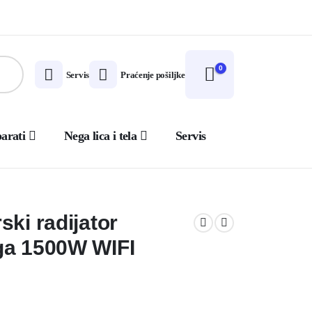
0
Servis
Praćenje pošiljke
arati
Nega lica i tela
Servis
ki radijator
ga 1500W WIFI