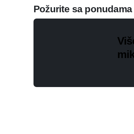
Požurite sa ponudama
Viš
mik