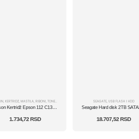
ON
,
KERTRIDŽ
,
MASTILA
,
RIBONI
,
TONERI
SEAGATE
,
USB FLASH I HDD
Epson Kertridž Epson 112 C13T06C34A magenta
1.734,72
RSD
18.707,52
RSD