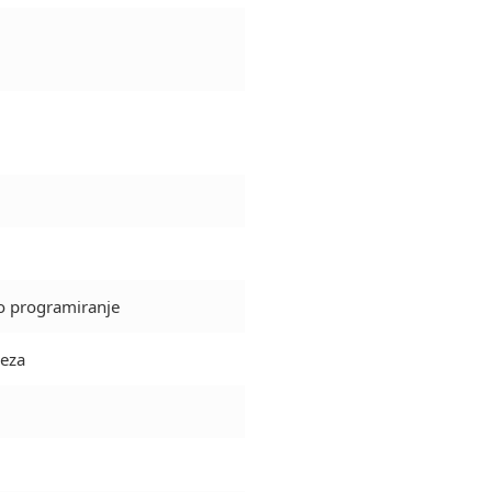
o programiranje
veza