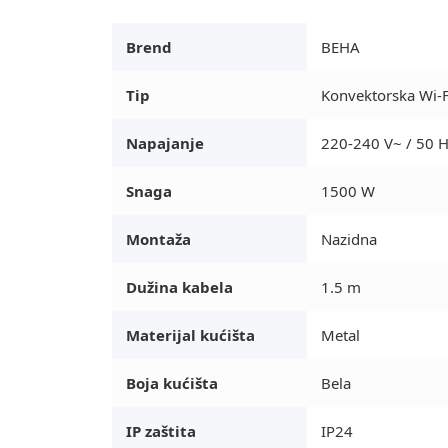
Brend
BEHA
Tip
Konvektorska Wi-Fi
Napajanje
220-240 V~ / 50 
Snaga
1500 W
Montaža
Nazidna
Dužina kabela
1.5 m
Materijal kućišta
Metal
Boja kućišta
Bela
IP zaštita
IP24