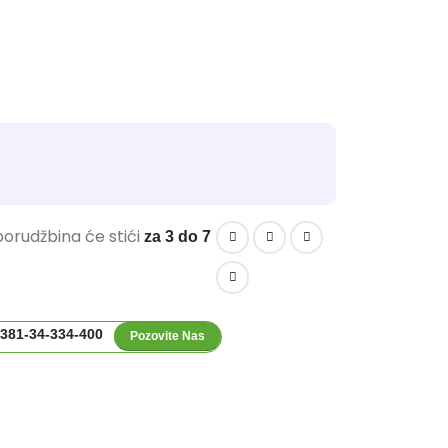
orudžbina će stići
za 3 do 7
381-34-334-400
Pozovite Nas