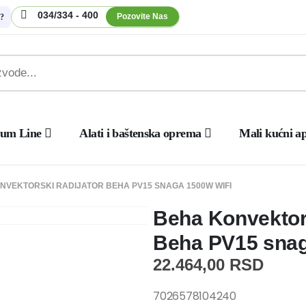
034/334 - 400
Pozovite Nas
?
um Line
Alati i baštenska oprema
Mali kućni ap
NVEKTORSKI RADIJATOR BEHA PV15 SNAGA 1500W WIFI
Beha Konvektors
Beha PV15 sna
22.464,00
RSD
7026578104240