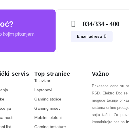
oć?
034/334 - 400
kojim pitanjem.
Email adresa
ički servis
Top stranice
Važno
Televizori
Prikazane cene su sa
ćanja
Laptopovi
RSD. Elektro Dot se 
uke
Gaming stolice
moguće tačnije prika
sistema online proda
išćenja
Gaming miševi
sajtu tačni. Za prove
ivatnosti
Mobilni telefoni
i
kontaktirajte nas na
ni list
Gaming tastature