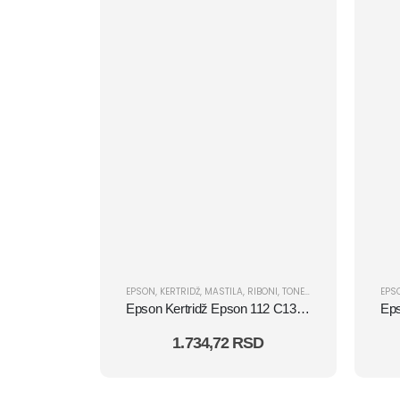
EPSON
,
KERTRIDŽ
,
MASTILA
,
RIBONI
,
TONERI
EPS
Epson Kertridž Epson 112 C13T06C24A cyan
1.734,72
RSD