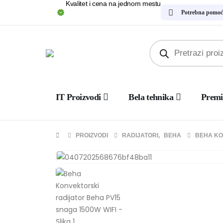
Kvalitet i cena na jednom mestu
Potrebna pomoć
IT Proizvodi
Bela tehnika
Premi
PROIZVODI
RADIJATORI
,
BEHA
BEHA KO