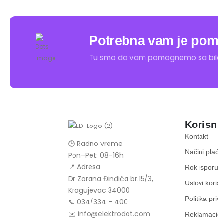
Potrebna vam je pom
Tu smo da vam pomognemo sa bilo 
Korisn
Kontakt
🕒 Radno vreme
Načini pla
Pon–Pet: 08–16h
📍 Adresa
Rok ispor
Dr Zorana Đinđića br.15/3,
Uslovi kor
Kragujevac 34000
Politika pr
📞
0
34/334 – 400
✉️
info@elektrodot.com
Reklamacio