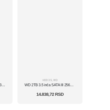
HDD 3.5
,
WD
Seagate Hard disk 2TB SATA3 Seagate Ironwolf 256MB ST2000VN003
WD 2TB 3.5 inča SATA III 256MB 7.200rpm WD20EZBX Blue hard disk
14.838,72
RSD