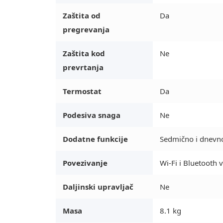
Zaštita od
Da
pregrevanja
Zaštita kod
Ne
prevrtanja
Termostat
Da
Podesiva snaga
Ne
Dodatne funkcije
Sedmično i dnevn
Povezivanje
Wi-Fi i Bluetooth 
Daljinski upravljač
Ne
Masa
8.1 kg