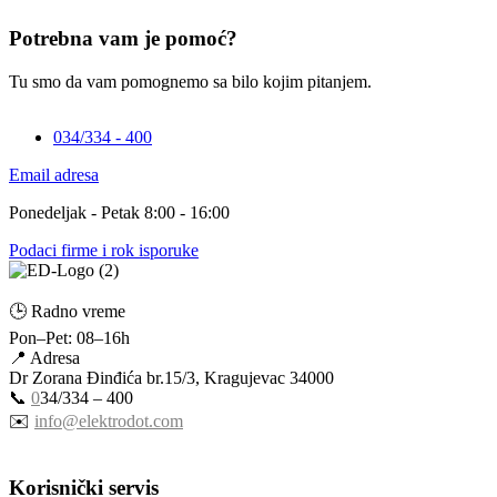
Potrebna vam je pomoć?
Tu smo da vam pomognemo sa bilo kojim pitanjem.
034/334 - 400
Email adresa
Ponedeljak - Petak 8:00 - 16:00
Podaci firme i rok isporuke
🕒 Radno vreme
Pon–Pet: 08–16h
📍 Adresa
Dr Zorana Đinđića br.15/3, Kragujevac 34000
📞
0
34/334 – 400
✉️
info@elektrodot.com
Korisnički servis