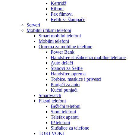
Kertridž
Riboni
Fax filmovi
Refili za štampače
Serveri
Mobilni i fiksni telefoni
Smart mobilni telefoni
Mobilni telefoni
Oprema za mobilne telefone
Power Bank
Handsfree slušalice za mobilne telefone
Auto držači
Štapovi za Selfie
Handsfree oprema
Torbice, maskice i privesci
Punjači za auto
Kućni punjači
Smartwatch
Fiksni telefoni
Bežični telefoni
Stoni telefoni
Telefax aparati
IP telefoni
Slušalice za telefone
TOKI VOKI