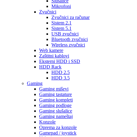
Slušalice
Mikrofoni
Zvučnici
Zvučnici za računar
Sistem 2.1
Sistem 5.1
USB zvučnici
Bluetooth zvučnici
Wireless zvučnici
Web kamere
Zaštitni kablovi
Eksterni HDD i SSD
HDD Rack
HDD 2.5
HDD 3.5
Gaming
Gaming miševi
Gaming tastature
Gaming kompleti
Gaming podloge
Gaming slušalice
Gaming nameštaj
Konzole
Oprema za konzole
Gamepad / joystick