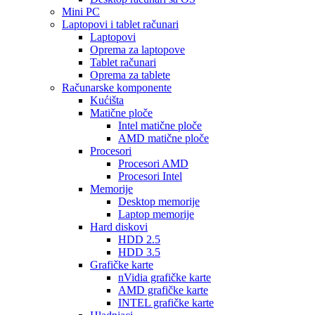
Mini PC
Laptopovi i tablet računari
Laptopovi
Oprema za laptopove
Tablet računari
Oprema za tablete
Računarske komponente
Kućišta
Matične ploče
Intel matične ploče
AMD matične ploče
Procesori
Procesori AMD
Procesori Intel
Memorije
Desktop memorije
Laptop memorije
Hard diskovi
HDD 2.5
HDD 3.5
Grafičke karte
nVidia grafičke karte
AMD grafičke karte
INTEL grafičke karte