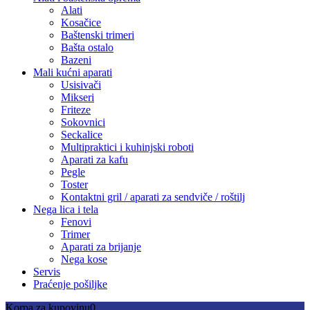
Alati
Kosačice
Baštenski trimeri
Bašta ostalo
Bazeni
Mali kućni aparati
Usisivači
Mikseri
Friteze
Sokovnici
Seckalice
Multipraktici i kuhinjski roboti
Aparati za kafu
Pegle
Toster
Kontaktni gril / aparati za sendviče / roštilj
Nega lica i tela
Fenovi
Trimer
Aparati za brijanje
Nega kose
Servis
Praćenje pošiljke
Korpa za kupovinu
0