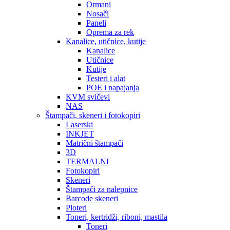
Ormani
Nosači
Paneli
Oprema za rek
Kanalice, utičnice, kutije
Kanalice
Utičnice
Kutije
Testeri i alat
POE i napajanja
KVM svičevi
NAS
Štampači, skeneri i fotokopiri
Laserski
INKJET
Matrični štampači
3D
TERMALNI
Fotokopiri
Skeneri
Štampači za nalepnice
Barcode skeneri
Ploteri
Toneri, kertridži, riboni, mastila
Toneri