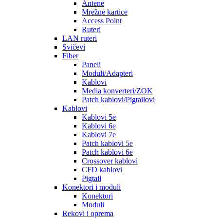
Antene
Mrežne kartice
Access Point
Ruteri
LAN ruteri
Svičevi
Fiber
Paneli
Moduli/Adapteri
Kablovi
Media konverteri/ZOK
Patch kablovi/Pigtailovi
Kablovi
Kablovi 5e
Kablovi 6e
Kablovi 7e
Patch kablovi 5e
Patch kablovi 6e
Crossover kablovi
CFD kablovi
Pigtail
Konektori i moduli
Konektori
Moduli
Rekovi i oprema