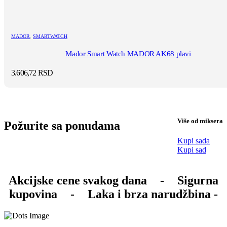
MADOR
,
SMARTWATCH
Mador Smart Watch MADOR AK68 plavi
3.606,72
RSD
Više od miksera
Požurite sa ponudama
Kupi sada
Kupi sad
Akcijske cene svakog dana
-
Sigurna
kupovina
-
Laka i brza narudžbina -