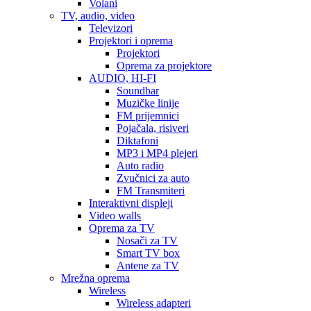
Volani
TV, audio, video
Televizori
Projektori i oprema
Projektori
Oprema za projektore
AUDIO, HI-FI
Soundbar
Muzičke linije
FM prijemnici
Pojačala, risiveri
Diktafoni
MP3 i MP4 plejeri
Auto radio
Zvučnici za auto
FM Transmiteri
Interaktivni displeji
Video walls
Oprema za TV
Nosači za TV
Smart TV box
Antene za TV
Mrežna oprema
Wireless
Wireless adapteri