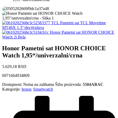
TCL Pametni sat TCL Movetime
MT46X 1.3″/deciji/plava
Honor Pametni sat HONOR CHOICE
Watch 2i Bela
Honor Pametni sat HONOR CHOICE
Watch 1,95“/univerzalni/crna
5.629,18
RSD
6971664934809
Dostupnost:
Nema na zalihama
Šifra proizvoda:
5504ABAC
Kategorije:
honor
,
Smartwatch