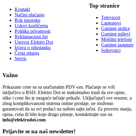
Top stranice
Kontakt
Načini plaćanja
Televizori
Rok isporuke
Laptopovi
Uslovi korišćenja
Gaming stolice
Politika privatnosti
Gaming miševi
Reklamacioni list
Mobilni telefoni
Ugovor Elektro Dot
Gaming tastature
Izjava o odustanku
Sokovnici
Česta pitanja
Servis
Važno
Prikazane cene su sa uračunatim PDV-om. Plaćanje se vrši
isključivo u RSD. Elektro Dot se maksimalno trudi da sve opise,
slike i cene što je moguće tačnije prikaže. Uključujući sve resurse, a
zbog komplikovanosti sistema online prodaje, ne možemo
garantovati da su svi podaci na našem sajtu tačni. Za proveru stanja,
opisa, cena ili bilo koje drugo pitanje, kontaktirajte nas na
info@elektrodot.com
Prijavite se na naš newsletter!