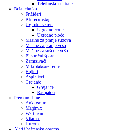
Telefonske centrale
Bela tehnika
Frižideri
Klima uređaji
Ugradni setovi
Ugradne rerne
Ugradne ploče
Mašine za pranje sudova
Mašine za pranje veša
Mašine za sušenje veša
Električni šporeti
Zamrzivači
Mikrotalasne rerne
Bojleri
Aspiratori
Grejanje
Grejalice
Radijatori
Premium Line
Ankarsrum
Magimix
Wartmann
Vitamix
Hurom
Alati i baštenska oprema