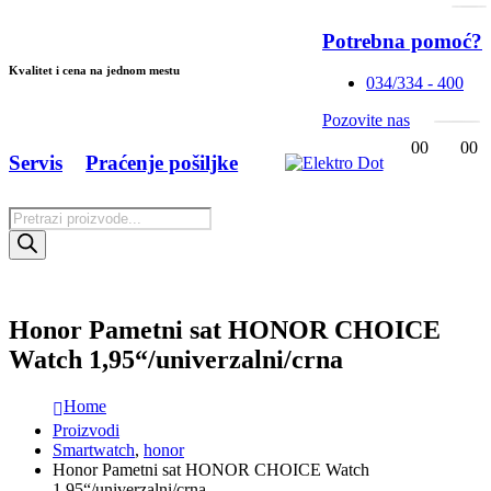
Potrebna pomoć?
Kvalitet i cena na jednom mestu
034/334 - 400
Pozovite nas
0
0
0
0
Servis
Praćenje pošiljke
Products
search
Honor Pametni sat HONOR CHOICE
Watch 1,95“/univerzalni/crna
Home
Proizvodi
Smartwatch
,
honor
Honor Pametni sat HONOR CHOICE Watch
1,95“/univerzalni/crna