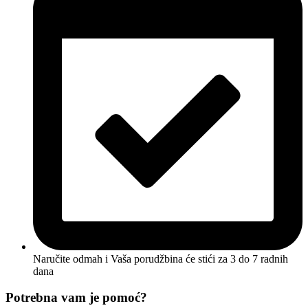
Naručite odmah i Vaša porudžbina će stići
za 3 do 7 radnih
dana
Potrebna vam je pomoć?