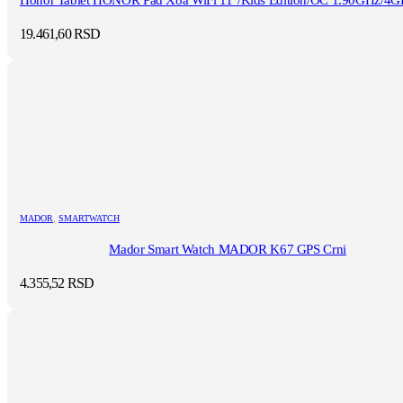
Honor Tablet HONOR Pad X8a WiFi 11"/Kids Edition/OC 1.90GHz/4GB
19.461,60
RSD
MADOR
,
SMARTWATCH
Mador Smart Watch MADOR K67 GPS Crni
4.355,52
RSD