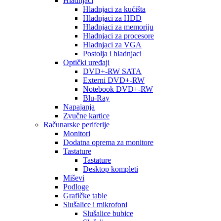
Hladnjaci
Hladnjaci za kućišta
Hladnjaci za HDD
Hladnjaci za memoriju
Hladnjaci za procesore
Hladnjaci za VGA
Postolja i hladnjaci
Optički uređaji
DVD+-RW SATA
Externi DVD+-RW
Notebook DVD+-RW
Blu-Ray
Napajanja
Zvučne kartice
Računarske periferije
Monitori
Dodatna oprema za monitore
Tastature
Tastature
Desktop kompleti
Miševi
Podloge
Grafičke table
Slušalice i mikrofoni
Slušalice bubice