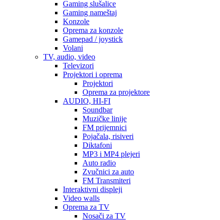
Gaming slušalice
Gaming nameštaj
Konzole
Oprema za konzole
Gamepad / joystick
Volani
TV, audio, video
Televizori
Projektori i oprema
Projektori
Oprema za projektore
AUDIO, HI-FI
Soundbar
Muzičke linije
FM prijemnici
Pojačala, risiveri
Diktafoni
MP3 i MP4 plejeri
Auto radio
Zvučnici za auto
FM Transmiteri
Interaktivni displeji
Video walls
Oprema za TV
Nosači za TV