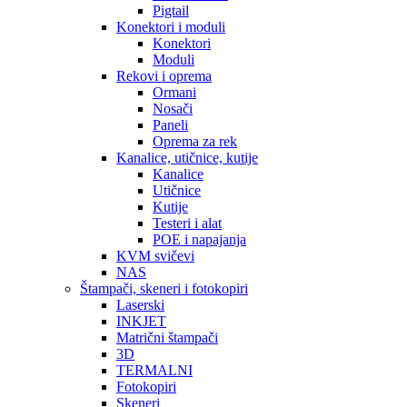
Pigtail
Konektori i moduli
Konektori
Moduli
Rekovi i oprema
Ormani
Nosači
Paneli
Oprema za rek
Kanalice, utičnice, kutije
Kanalice
Utičnice
Kutije
Testeri i alat
POE i napajanja
KVM svičevi
NAS
Štampači, skeneri i fotokopiri
Laserski
INKJET
Matrični štampači
3D
TERMALNI
Fotokopiri
Skeneri