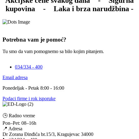
Akcijske cene svakog dana
-
Sigurna
kupovina
-
Laka i brza narudžbina -
Potrebna vam je pomoć?
Tu smo da vam pomognemo sa bilo kojim pitanjem.
034/334 - 400
Email adresa
Ponedeljak - Petak 8:00 - 16:00
Podaci firme i rok isporuke
🕒 Radno vreme
Pon–Pet: 08–16h
📍 Adresa
Dr Zorana Đinđića br.15/3, Kragujevac 34000