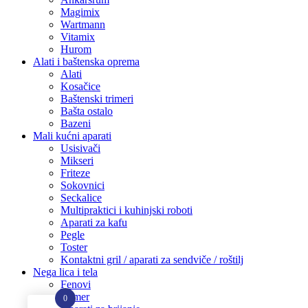
Magimix
Wartmann
Vitamix
Hurom
Alati i baštenska oprema
Alati
Kosačice
Baštenski trimeri
Bašta ostalo
Bazeni
Mali kućni aparati
Usisivači
Mikseri
Friteze
Sokovnici
Seckalice
Multipraktici i kuhinjski roboti
Aparati za kafu
Pegle
Toster
Kontaktni gril / aparati za sendviče / roštilj
Nega lica i tela
Fenovi
Trimer
0