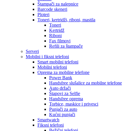
Štampači za nalepnice
Barcode skeneri
Ploteri
Toneri, kertridži, riboni, mastila
Toneri
Kertridž
Riboni
Fax filmovi
Refili za štampače
Serveri
Mobilni i fiksni telefoni
Smart mobilni telefoni
Mobilni telefoni
Oprema za mobilne telefone
Power Bank
Handsfree slušalice za mobilne telefone
Auto držači
Štapovi za Selfie
Handsfree oprema
Torbice, maskice i privesci
Punjači za auto
Kućni punjači
Smartwatch
Fiksni telefoni
Bežični telefoni