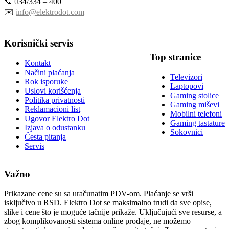
📞
0
34/334 – 400
✉️
info@elektrodot.com
Korisnički servis
Top stranice
Kontakt
Načini plaćanja
Televizori
Rok isporuke
Laptopovi
Uslovi korišćenja
Gaming stolice
Politika privatnosti
Gaming miševi
Reklamacioni list
Mobilni telefoni
Ugovor Elektro Dot
Gaming tastature
Izjava o odustanku
Sokovnici
Česta pitanja
Servis
Važno
Prikazane cene su sa uračunatim PDV-om. Plaćanje se vrši
isključivo u RSD. Elektro Dot se maksimalno trudi da sve opise,
slike i cene što je moguće tačnije prikaže. Uključujući sve resurse, a
zbog komplikovanosti sistema online prodaje, ne možemo