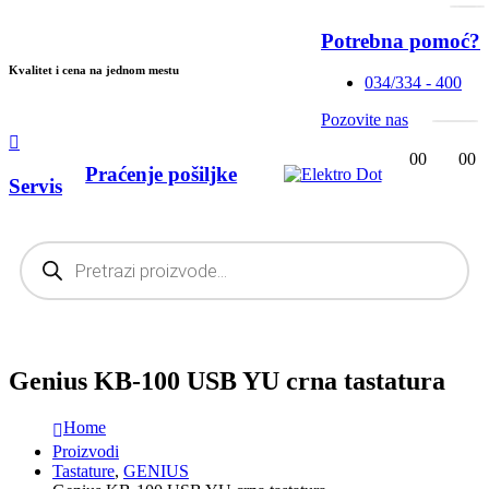
Potrebna pomoć?
Kvalitet i cena na jednom mestu
034/334 - 400
Pozovite nas
0
0
0
0
Praćenje pošiljke
Servis
Products
search
Genius KB-100 USB YU crna tastatura
Home
Proizvodi
Tastature
,
GENIUS