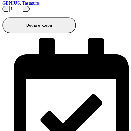
GENIUS
,
Tastature
-
+
Dodaj u korpu