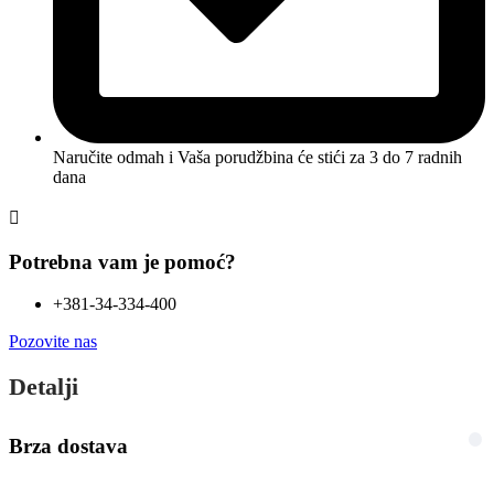
Naručite odmah i Vaša porudžbina će stići
za 3 do 7 radnih
dana
Potrebna vam je pomoć?
+381-34-334-400
Pozovite nas
Detalji
Brza dostava