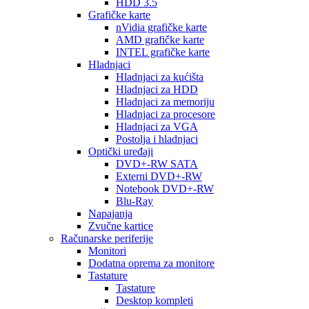
HDD 3.5
Grafičke karte
nVidia grafičke karte
AMD grafičke karte
INTEL grafičke karte
Hladnjaci
Hladnjaci za kućišta
Hladnjaci za HDD
Hladnjaci za memoriju
Hladnjaci za procesore
Hladnjaci za VGA
Postolja i hladnjaci
Optički uređaji
DVD+-RW SATA
Externi DVD+-RW
Notebook DVD+-RW
Blu-Ray
Napajanja
Zvučne kartice
Računarske periferije
Monitori
Dodatna oprema za monitore
Tastature
Tastature
Desktop kompleti