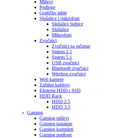
Miševi
Podloge
Grafičke table
Slušalice i mikrofoni
Slušalice bubice
Slušalice
Mikrofoni
Zvučnici
Zvučnici za računar
Sistem 2.1
Sistem 5.1
USB zvučnici
Bluetooth zvučnici
Wireless zvučnici
Web kamere
Zaštitni kablovi
Eksterni HDD i SSD
HDD Rack
HDD 2.5
HDD 3.5
Gaming
Gaming miševi
Gaming tastature
Gaming kompleti
Gaming podloge