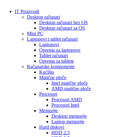
IT Proizvodi
Desktop računari
Desktop računari bez OS
Desktop računari sa OS
Mini PC
Laptopovi i tablet računari
Laptopovi
Oprema za laptopove
Tablet računari
Oprema za tablete
Računarske komponente
Kućišta
Matične ploče
Intel matične ploče
AMD matične ploče
Procesori
Procesori AMD
Procesori Intel
Memorije
Desktop memorije
Laptop memorije
Hard diskovi
HDD 2.5