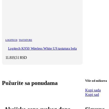
LOGITECH
,
TASTATURE
Logitech K950 Wireless White US tastatura bela
11.819,51
RSD
Više od miksera
Požurite sa ponudama
Kupi sada
Kupi sad