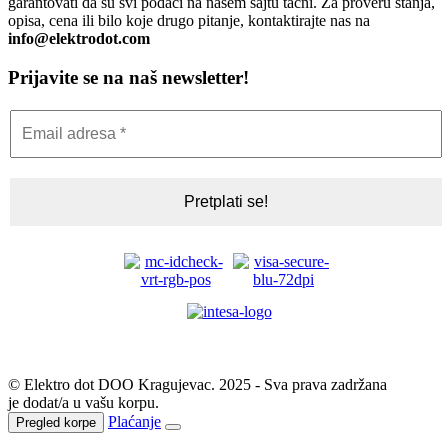
garantovati da su svi podaci na našem sajtu tačni. Za proveru stanja,
opisa, cena ili bilo koje drugo pitanje, kontaktirajte nas na
info@elektrodot.com
Prijavite se na naš newsletter!
© Elektro dot DOO Kragujevac. 2025 - Sva prava zadržana
je dodat/a u vašu korpu.
Plaćanje
Pregled korpe