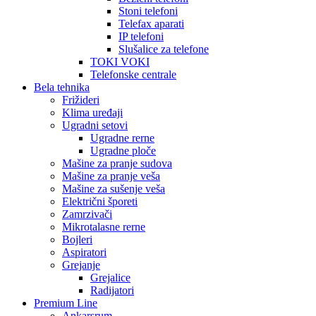
Stoni telefoni
Telefax aparati
IP telefoni
Slušalice za telefone
TOKI VOKI
Telefonske centrale
Bela tehnika
Frižideri
Klima uređaji
Ugradni setovi
Ugradne rerne
Ugradne ploče
Mašine za pranje sudova
Mašine za pranje veša
Mašine za sušenje veša
Električni šporeti
Zamrzivači
Mikrotalasne rerne
Bojleri
Aspiratori
Grejanje
Grejalice
Radijatori
Premium Line
Ankarsrum