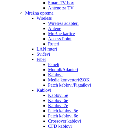
Smart TV box
Antene za TV
Mrežna oprema
Wireless
Wireless adapteri
Antene
Mrežne kartice
Access Point
Ruteri
LAN ruteri
Svičevi
Fiber
Paneli
Moduli/Adapteri
Kablovi
Media konverteri/ZOK
Patch kablovi/Pigtailovi
Kablovi
Kablovi 5e
Kablovi 6e
Kablovi 7e
Patch kablovi 5e
Patch kablovi 6e
Crossover kablovi
CFD kablovi