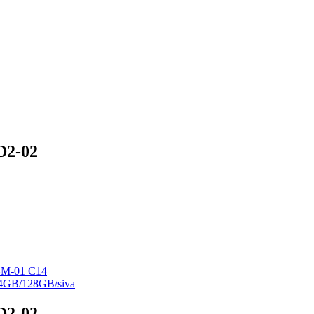
D2-02
4M-01 C14
4GB/128GB/siva
D2-02