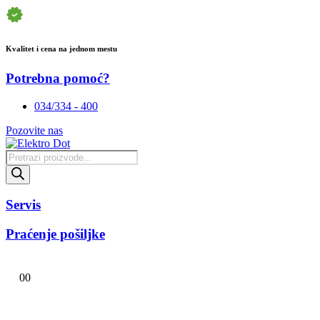
Kvalitet i cena na jednom mestu
Potrebna pomoć?
034/334 - 400
Pozovite nas
Products
search
Servis
Praćenje pošiljke
0
0