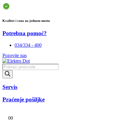
Kvalitet i cena na jednom mestu
Potrebna pomoć?
034/334 - 400
Pozovite nas
Products
search
Servis
Praćenje pošiljke
0
0