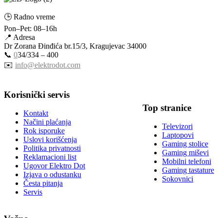
🕒 Radno vreme
Pon–Pet: 08–16h
📍 Adresa
Dr Zorana Đinđića br.15/3, Kragujevac 34000
📞
0
34/334 – 400
✉️
info@elektrodot.com
Korisnički servis
Top stranice
Kontakt
Načini plaćanja
Televizori
Rok isporuke
Laptopovi
Uslovi korišćenja
Gaming stolice
Politika privatnosti
Gaming miševi
Reklamacioni list
Mobilni telefoni
Ugovor Elektro Dot
Gaming tastature
Izjava o odustanku
Sokovnici
Česta pitanja
Servis