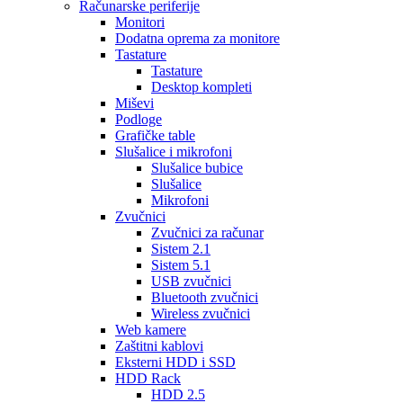
Računarske periferije
Monitori
Dodatna oprema za monitore
Tastature
Tastature
Desktop kompleti
Miševi
Podloge
Grafičke table
Slušalice i mikrofoni
Slušalice bubice
Slušalice
Mikrofoni
Zvučnici
Zvučnici za računar
Sistem 2.1
Sistem 5.1
USB zvučnici
Bluetooth zvučnici
Wireless zvučnici
Web kamere
Zaštitni kablovi
Eksterni HDD i SSD
HDD Rack
HDD 2.5