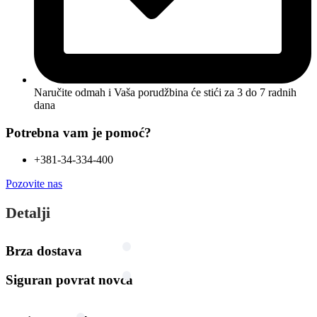
Naručite odmah i Vaša porudžbina će stići
za 3 do 7 radnih
dana
Potrebna vam je pomoć?
+381-34-334-400
Pozovite nas
Detalji
Brza dostava
Siguran povrat novca