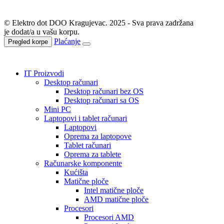
© Elektro dot DOO Kragujevac. 2025 - Sva prava zadržana
je dodat/a u vašu korpu.
Plaćanje
Pregled korpe
IT Proizvodi
Desktop računari
Desktop računari bez OS
Desktop računari sa OS
Mini PC
Laptopovi i tablet računari
Laptopovi
Oprema za laptopove
Tablet računari
Oprema za tablete
Računarske komponente
Kućišta
Matične ploče
Intel matične ploče
AMD matične ploče
Procesori
Procesori AMD