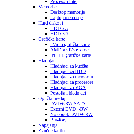
Procesori Intel
Memorije
Desktop memorije
Laptop memorije
Hard diskovi
HDD 2.5
HDD 3.5
Grafičke karte
nVidia grafičke karte
AMD grafičke karte
INTEL grafičke karte
Hladnjaci
Hladnjaci za kućišta
Hladnjaci za HDD
Hladnjaci za memoriju
Hladnjaci za procesore
Hladnjaci za VGA
Postolja i hladnjaci
Optički uređaji
DVD+-RW SATA
Externi DVD+-RW
Notebook DVD+-RW
Blu-Ray
Napajanja
Zvučne kartice