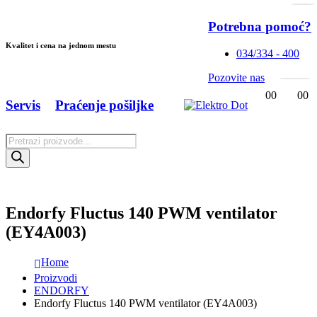
Potrebna pomoć?
Kvalitet i cena na jednom mestu
034/334 - 400
Pozovite nas
0
0
0
0
Servis
Praćenje pošiljke
Products
search
Endorfy Fluctus 140 PWM ventilator
(EY4A003)
Home
Proizvodi
ENDORFY
Endorfy Fluctus 140 PWM ventilator (EY4A003)