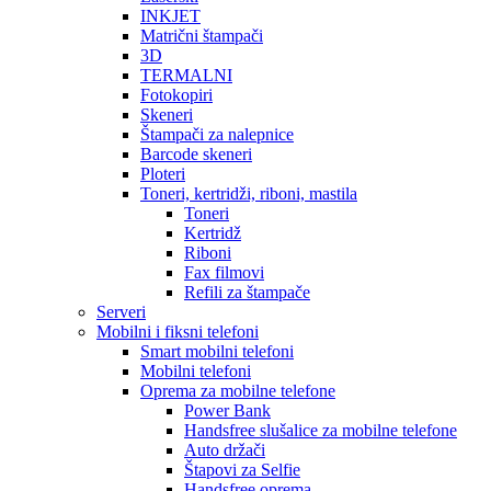
INKJET
Matrični štampači
3D
TERMALNI
Fotokopiri
Skeneri
Štampači za nalepnice
Barcode skeneri
Ploteri
Toneri, kertridži, riboni, mastila
Toneri
Kertridž
Riboni
Fax filmovi
Refili za štampače
Serveri
Mobilni i fiksni telefoni
Smart mobilni telefoni
Mobilni telefoni
Oprema za mobilne telefone
Power Bank
Handsfree slušalice za mobilne telefone
Auto držači
Štapovi za Selfie
Handsfree oprema