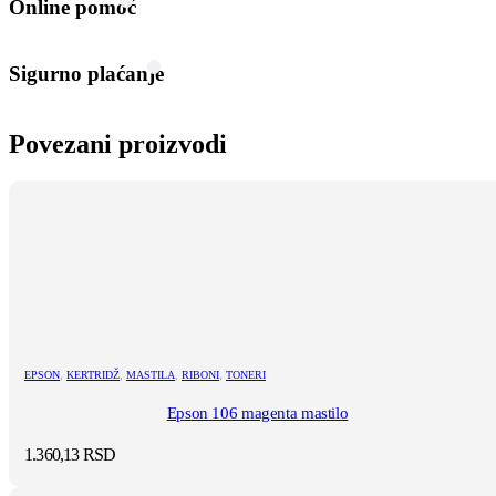
Online pomoć
Sigurno plaćanje
Povezani proizvodi
EPSON
,
KERTRIDŽ
,
MASTILA
,
RIBONI
,
TONERI
Epson 106 magenta mastilo
1.360,13
RSD