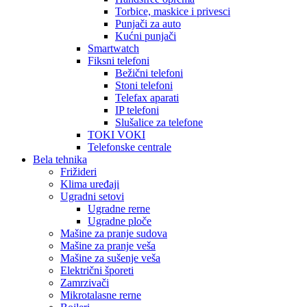
Torbice, maskice i privesci
Punjači za auto
Kućni punjači
Smartwatch
Fiksni telefoni
Bežični telefoni
Stoni telefoni
Telefax aparati
IP telefoni
Slušalice za telefone
TOKI VOKI
Telefonske centrale
Bela tehnika
Frižideri
Klima uređaji
Ugradni setovi
Ugradne rerne
Ugradne ploče
Mašine za pranje sudova
Mašine za pranje veša
Mašine za sušenje veša
Električni šporeti
Zamrzivači
Mikrotalasne rerne