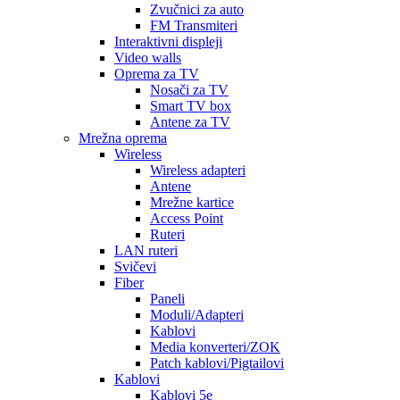
Zvučnici za auto
FM Transmiteri
Interaktivni displeji
Video walls
Oprema za TV
Nosači za TV
Smart TV box
Antene za TV
Mrežna oprema
Wireless
Wireless adapteri
Antene
Mrežne kartice
Access Point
Ruteri
LAN ruteri
Svičevi
Fiber
Paneli
Moduli/Adapteri
Kablovi
Media konverteri/ZOK
Patch kablovi/Pigtailovi
Kablovi
Kablovi 5e