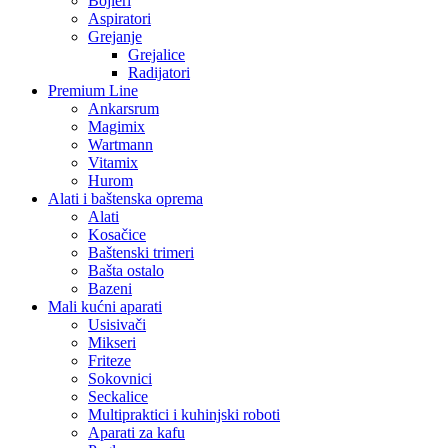
Bojleri
Aspiratori
Grejanje
Grejalice
Radijatori
Premium Line
Ankarsrum
Magimix
Wartmann
Vitamix
Hurom
Alati i baštenska oprema
Alati
Kosačice
Baštenski trimeri
Bašta ostalo
Bazeni
Mali kućni aparati
Usisivači
Mikseri
Friteze
Sokovnici
Seckalice
Multipraktici i kuhinjski roboti
Aparati za kafu