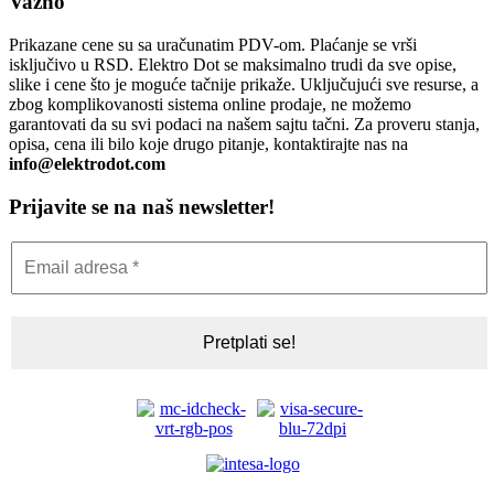
Važno
Prikazane cene su sa uračunatim PDV-om. Plaćanje se vrši
isključivo u RSD. Elektro Dot se maksimalno trudi da sve opise,
slike i cene što je moguće tačnije prikaže. Uključujući sve resurse, a
zbog komplikovanosti sistema online prodaje, ne možemo
garantovati da su svi podaci na našem sajtu tačni. Za proveru stanja,
opisa, cena ili bilo koje drugo pitanje, kontaktirajte nas na
info@elektrodot.com
Prijavite se na naš newsletter!