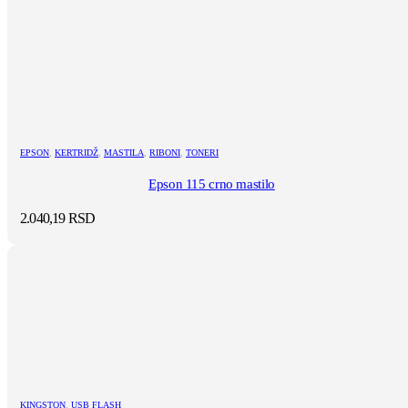
EPSON
,
KERTRIDŽ
,
MASTILA
,
RIBONI
,
TONERI
Epson 115 crno mastilo
2.040,19
RSD
KINGSTON
,
USB FLASH