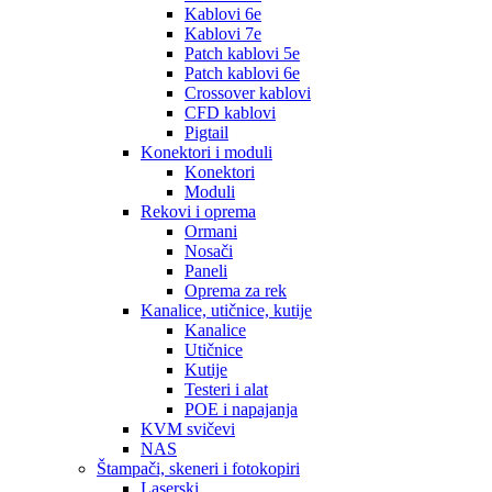
Kablovi 6e
Kablovi 7e
Patch kablovi 5e
Patch kablovi 6e
Crossover kablovi
CFD kablovi
Pigtail
Konektori i moduli
Konektori
Moduli
Rekovi i oprema
Ormani
Nosači
Paneli
Oprema za rek
Kanalice, utičnice, kutije
Kanalice
Utičnice
Kutije
Testeri i alat
POE i napajanja
KVM svičevi
NAS
Štampači, skeneri i fotokopiri
Laserski