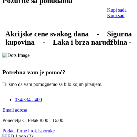
Požurite sa ponudama
Kupi sada
Kupi sad
Akcijske cene svakog dana
-
Sigurna
kupovina
-
Laka i brza narudžbina -
Potrebna vam je pomoć?
Tu smo da vam pomognemo sa bilo kojim pitanjem.
034/334 - 400
Email adresa
Ponedeljak - Petak 8:00 - 16:00
Podaci firme i rok isporuke