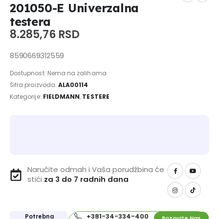
201050-E Univerzalna
testera
8.285,76
RSD
8590669312559
Dostupnost:
Nema na zalihama
Šifra proizvoda:
ALA00114
Kategorije:
FIELDMANN
,
TESTERE
Naručite odmah i Vaša porudžbina će
stići
za 3 do 7 radnih dana
+381-34-334-400
Potrebna
Pozovite Nas