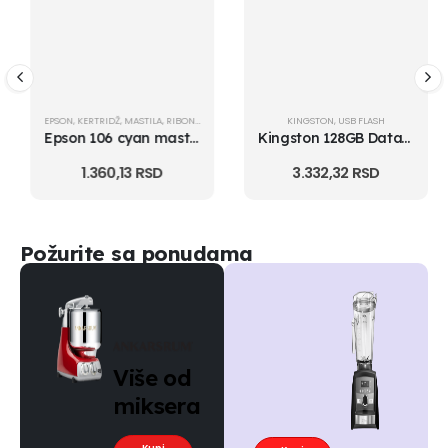
EPSON
,
KERTRIDŽ
,
MASTILA
,
RIBONI
,
TONERI
KINGSTON
,
USB FLASH
Epson 106 cyan mastilo
Kingston 128GB DataTraveler Micro USB 3.2 flash DTMC3G2/128GB srebrni
1.360,13
RSD
3.332,32
RSD
Požurite sa ponudama
Više od
miksera