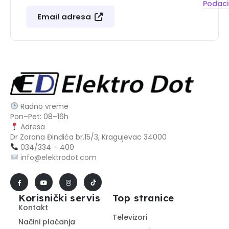
Podaci 
Email adresa
Radno vreme
Pon–Pet: 08–16h
Adresa
Dr Zorana Đinđića br.15/3, Kragujevac 34000
0
34/334 – 400
info@elektrodot.com
Korisnički servis
Top stranice
Kontakt
Televizori
Načini plaćanja