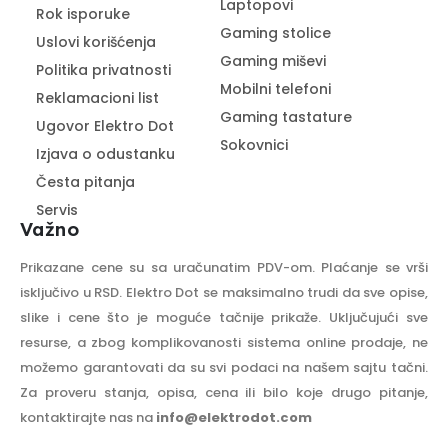
Laptopovi
Rok isporuke
Gaming stolice
Uslovi korišćenja
Gaming miševi
Politika privatnosti
Mobilni telefoni
Reklamacioni list
Gaming tastature
Ugovor Elektro Dot
Sokovnici
Izjava o odustanku
Česta pitanja
Servis
Važno
Prikazane cene su sa uračunatim PDV-om. Plaćanje se vrši
isključivo u RSD. Elektro Dot se maksimalno trudi da sve opise,
slike i cene što je moguće tačnije prikaže. Uključujući sve
resurse, a zbog komplikovanosti sistema online prodaje, ne
možemo garantovati da su svi podaci na našem sajtu tačni.
Za proveru stanja, opisa, cena ili bilo koje drugo pitanje,
kontaktirajte nas na
info@elektrodot.com