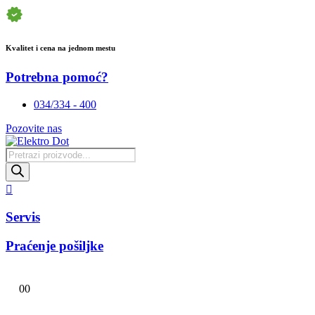
Kvalitet i cena na jednom mestu
Potrebna pomoć?
034/334 - 400
Pozovite nas
Products
search
Servis
Praćenje pošiljke
0
0