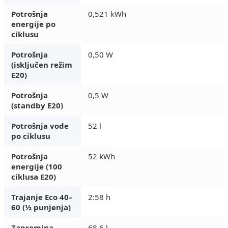
Potrošnja
0,521 kWh
energije po
ciklusu
Potrošnja
0,50 W
(isključen režim
E20)
Potrošnja
0,5 W
(standby E20)
Potrošnja vode
52 l
po ciklusu
Potrošnja
52 kWh
energije (100
ciklusa E20)
Trajanje Eco 40–
2:58 h
60 (½ punjenja)
Zapremina
68,6 l