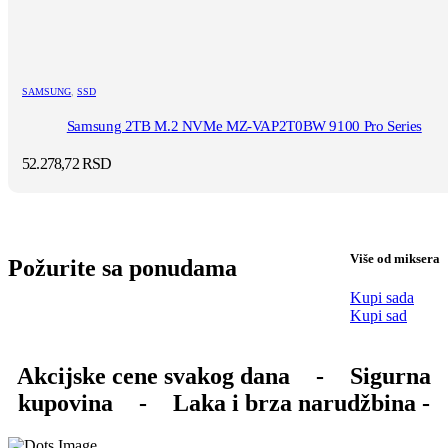
SAMSUNG
,
SSD
Samsung 2TB M.2 NVMe MZ-VAP2T0BW 9100 Pro Series
52.278,72
RSD
Više od miksera
Požurite sa ponudama
Kupi sada
Kupi sad
Akcijske cene svakog dana
-
Sigurna
kupovina
-
Laka i brza narudžbina -