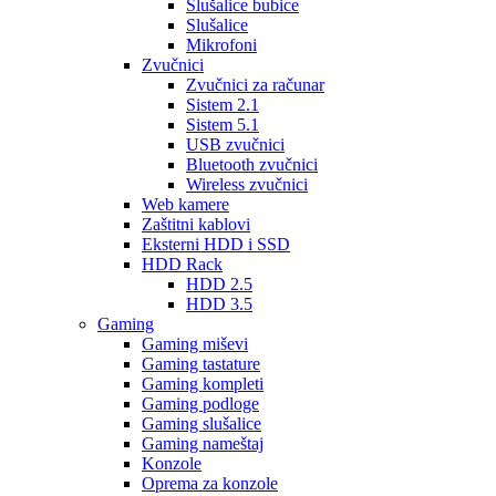
Slušalice bubice
Slušalice
Mikrofoni
Zvučnici
Zvučnici za računar
Sistem 2.1
Sistem 5.1
USB zvučnici
Bluetooth zvučnici
Wireless zvučnici
Web kamere
Zaštitni kablovi
Eksterni HDD i SSD
HDD Rack
HDD 2.5
HDD 3.5
Gaming
Gaming miševi
Gaming tastature
Gaming kompleti
Gaming podloge
Gaming slušalice
Gaming nameštaj
Konzole
Oprema za konzole