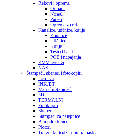
Rekovi i oprema
Ormani
Nosači
Paneli
Oprema za rek
Kanalice, utičnice, kutije
Kanalice
Utičnice
Kutije
Testeri i alat
POE i napajanja
KVM svičevi
NAS
Štampači, skeneri i fotokopiri
Laserski
INKJET
Matrični štampači
3D
TERMALNI
Fotokopiri
Skeneri
Štampači za nalepnice
Barcode skeneri
Ploteri
Toneri, kertridži, riboni, mastila