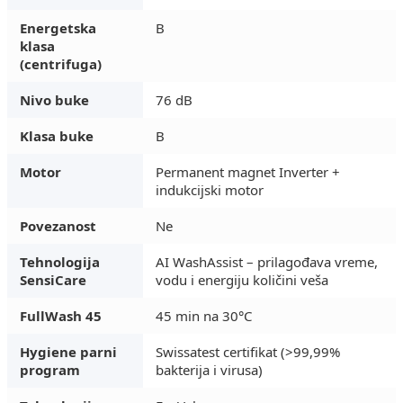
Energetska
B
klasa
(centrifuga)
Nivo buke
76 dB
Klasa buke
B
Motor
Permanent magnet Inverter +
indukcijski motor
Povezanost
Ne
Tehnologija
AI WashAssist – prilagođava vreme,
SensiCare
vodu i energiju količini veša
FullWash 45
45 min na 30°C
Hygiene parni
Swissatest certifikat (>99,99%
program
bakterija i virusa)