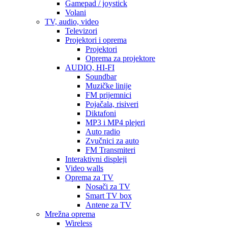
Gamepad / joystick
Volani
TV, audio, video
Televizori
Projektori i oprema
Projektori
Oprema za projektore
AUDIO, HI-FI
Soundbar
Muzičke linije
FM prijemnici
Pojačala, risiveri
Diktafoni
MP3 i MP4 plejeri
Auto radio
Zvučnici za auto
FM Transmiteri
Interaktivni displeji
Video walls
Oprema za TV
Nosači za TV
Smart TV box
Antene za TV
Mrežna oprema
Wireless