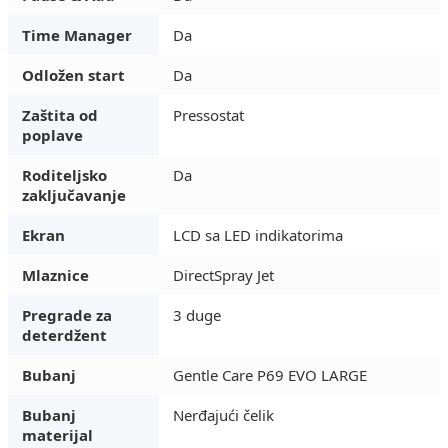
Time Manager
Da
Odložen start
Da
Zaštita od
Pressostat
poplave
Roditeljsko
Da
zaključavanje
Ekran
LCD sa LED indikatorima
Mlaznice
DirectSpray Jet
Pregrade za
3 duge
deterdžent
Bubanj
Gentle Care P69 EVO LARGE
Bubanj
Nerđajući čelik
materijal