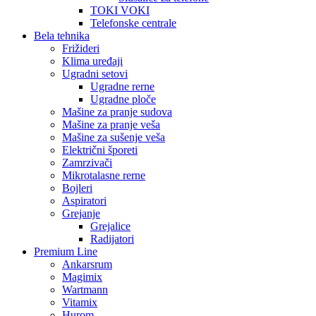
TOKI VOKI
Telefonske centrale
Bela tehnika
Frižideri
Klima uređaji
Ugradni setovi
Ugradne rerne
Ugradne ploče
Mašine za pranje sudova
Mašine za pranje veša
Mašine za sušenje veša
Električni šporeti
Zamrzivači
Mikrotalasne rerne
Bojleri
Aspiratori
Grejanje
Grejalice
Radijatori
Premium Line
Ankarsrum
Magimix
Wartmann
Vitamix
Hurom