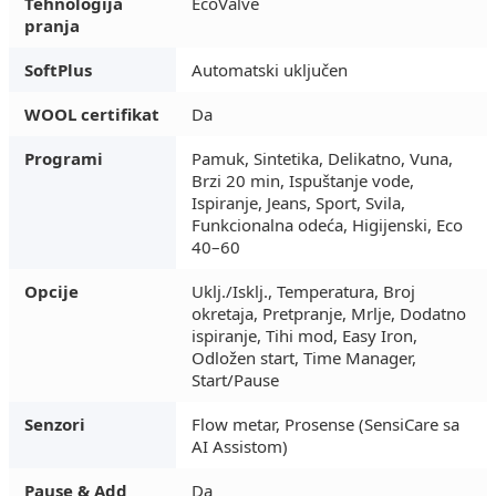
Tehnologija
EcoValve
pranja
SoftPlus
Automatski uključen
WOOL certifikat
Da
Programi
Pamuk, Sintetika, Delikatno, Vuna,
Brzi 20 min, Ispuštanje vode,
Ispiranje, Jeans, Sport, Svila,
Funkcionalna odeća, Higijenski, Eco
40–60
Opcije
Uklj./Isklj., Temperatura, Broj
okretaja, Pretpranje, Mrlje, Dodatno
ispiranje, Tihi mod, Easy Iron,
Odložen start, Time Manager,
Start/Pause
Senzori
Flow metar, Prosense (SensiCare sa
AI Assistom)
Pause & Add
Da