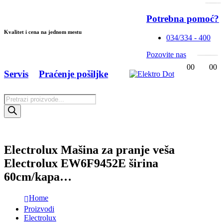
Potrebna pomoć?
Kvalitet i cena na jednom mestu
034/334 - 400
Pozovite nas
0
0
0
0
Servis
Praćenje pošiljke
Products
search
Electrolux Mašina za pranje veša
Electrolux EW6F9452E širina
60cm/kapa…
Home
Proizvodi
Electrolux