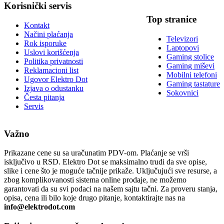
Korisnički servis
Top stranice
Kontakt
Načini plaćanja
Televizori
Rok isporuke
Laptopovi
Uslovi korišćenja
Gaming stolice
Politika privatnosti
Gaming miševi
Reklamacioni list
Mobilni telefoni
Ugovor Elektro Dot
Gaming tastature
Izjava o odustanku
Sokovnici
Česta pitanja
Servis
Važno
Prikazane cene su sa uračunatim PDV-om. Plaćanje se vrši
isključivo u RSD. Elektro Dot se maksimalno trudi da sve opise,
slike i cene što je moguće tačnije prikaže. Uključujući sve resurse, a
zbog komplikovanosti sistema online prodaje, ne možemo
garantovati da su svi podaci na našem sajtu tačni. Za proveru stanja,
opisa, cena ili bilo koje drugo pitanje, kontaktirajte nas na
info@elektrodot.com