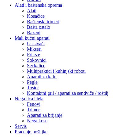
Alati i baštenska oprema
Alati
Kosačice
Baštenski trimeri
Bašta ostalo
Bazeni
Mali kućni aparati
Usisivači
Mikseri
Friteze
Sokovnici
Seckalice
Multipraktici i kuhinjski roboti
Aparati za kafu
Pegle
Toster
Kontaktni gril / aparati za sendviče / roštilj
Nega lica i tela
Fenovi
Trimer
Aparati za brijanje
Nega kose
Servis
Praćenje pošiljke