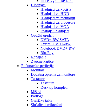
INTEL grafičke karte
Hladnjaci
Hladnjaci za kućišta
Hladnjaci za HDD
Hladnjaci za memoriju
Hladnjaci za procesore
Hladnjaci za VGA
Postolja i hladnjaci
Optički uređaji
DVD+-RW SATA
Externi DVD+-RW
Notebook DVD+-RW
Blu-Ray
Napajanja
Zvučne kartice
Računarske periferije
Monitori
Dodatna oprema za monitore
Tastature
Tastature
Desktop kompleti
Miševi
Podloge
Grafičke table
Slušalice i mikrofoni