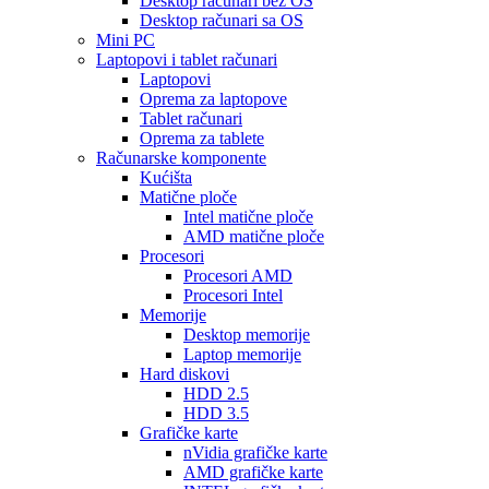
Desktop računari bez OS
Desktop računari sa OS
Mini PC
Laptopovi i tablet računari
Laptopovi
Oprema za laptopove
Tablet računari
Oprema za tablete
Računarske komponente
Kućišta
Matične ploče
Intel matične ploče
AMD matične ploče
Procesori
Procesori AMD
Procesori Intel
Memorije
Desktop memorije
Laptop memorije
Hard diskovi
HDD 2.5
HDD 3.5
Grafičke karte
nVidia grafičke karte
AMD grafičke karte