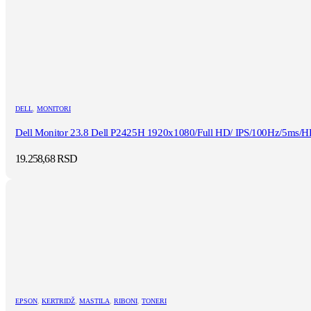
DELL
,
MONITORI
Dell Monitor 23.8 Dell P2425H 1920x1080/Full HD/ IPS/100Hz/5ms/HD
19.258,68
RSD
EPSON
,
KERTRIDŽ
,
MASTILA
,
RIBONI
,
TONERI