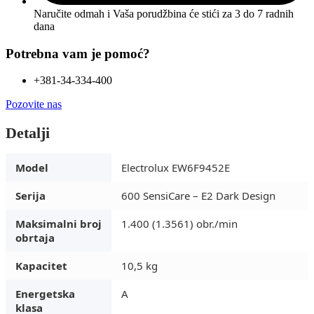
Naručite odmah i Vaša porudžbina će stići
za 3 do 7 radnih
dana
Potrebna vam je pomoć?
+381-34-334-400
Pozovite nas
Detalji
Model
Electrolux EW6F9452E
Serija
600 SensiCare – E2 Dark Design
Maksimalni broj
1.400 (1.3561) obr./min
obrtaja
Kapacitet
10,5 kg
Energetska
A
klasa