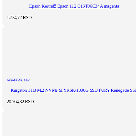
Epson Kertridž Epson 112 C13T06C34A magenta
1.734,72
RSD
KINGSTON
,
SSD
Kingston 1TB M.2 NVMe SFYRSK/1000G SSD FURY Renegade SS
20.704,32
RSD