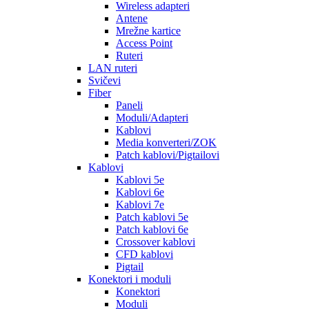
Wireless adapteri
Antene
Mrežne kartice
Access Point
Ruteri
LAN ruteri
Svičevi
Fiber
Paneli
Moduli/Adapteri
Kablovi
Media konverteri/ZOK
Patch kablovi/Pigtailovi
Kablovi
Kablovi 5e
Kablovi 6e
Kablovi 7e
Patch kablovi 5e
Patch kablovi 6e
Crossover kablovi
CFD kablovi
Pigtail
Konektori i moduli
Konektori
Moduli