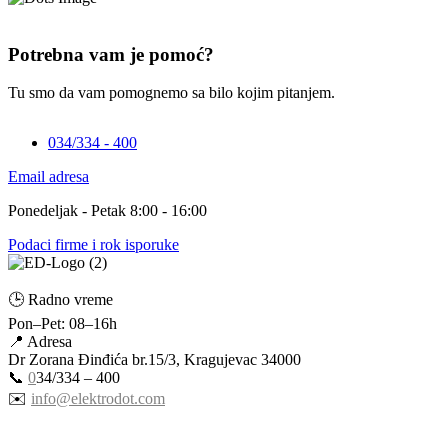
Potrebna vam je pomoć?
Tu smo da vam pomognemo sa bilo kojim pitanjem.
034/334 - 400
Email adresa
Ponedeljak - Petak 8:00 - 16:00
Podaci firme i rok isporuke
🕒 Radno vreme
Pon–Pet: 08–16h
📍 Adresa
Dr Zorana Đinđića br.15/3, Kragujevac 34000
📞
0
34/334 – 400
✉️
info@elektrodot.com