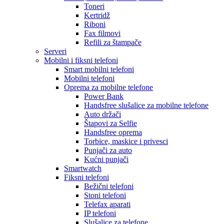
Toneri
Kertridž
Riboni
Fax filmovi
Refili za štampače
Serveri
Mobilni i fiksni telefoni
Smart mobilni telefoni
Mobilni telefoni
Oprema za mobilne telefone
Power Bank
Handsfree slušalice za mobilne telefone
Auto držači
Štapovi za Selfie
Handsfree oprema
Torbice, maskice i privesci
Punjači za auto
Kućni punjači
Smartwatch
Fiksni telefoni
Bežični telefoni
Stoni telefoni
Telefax aparati
IP telefoni
Slušalice za telefone