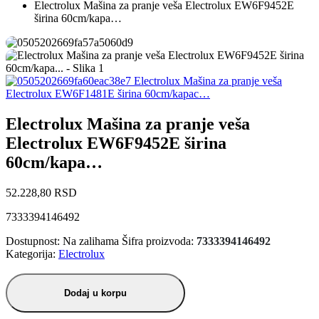
Electrolux Mašina za pranje veša Electrolux EW6F9452E
širina 60cm/kapa…
Electrolux Mašina za pranje veša
Electrolux EW6F1481E širina 60cm/kapac…
Electrolux Mašina za pranje veša
Electrolux EW6F9452E širina
60cm/kapa…
52.228,80
RSD
7333394146492
Dostupnost:
Na zalihama
Šifra proizvoda:
7333394146492
Kategorija:
Electrolux
Dodaj u korpu