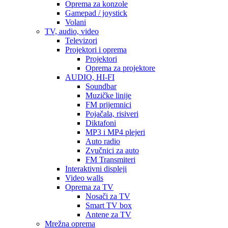
Oprema za konzole
Gamepad / joystick
Volani
TV, audio, video
Televizori
Projektori i oprema
Projektori
Oprema za projektore
AUDIO, HI-FI
Soundbar
Muzičke linije
FM prijemnici
Pojačala, risiveri
Diktafoni
MP3 i MP4 plejeri
Auto radio
Zvučnici za auto
FM Transmiteri
Interaktivni displeji
Video walls
Oprema za TV
Nosači za TV
Smart TV box
Antene za TV
Mrežna oprema