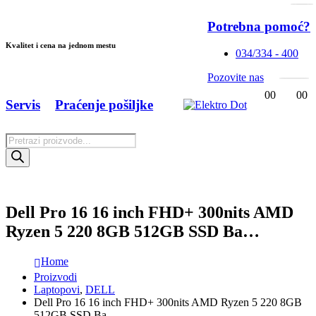
Potrebna pomoć?
Kvalitet i cena na jednom mestu
034/334 - 400
Pozovite nas
0
0
0
0
Servis
Praćenje pošiljke
Products
search
Dell Pro 16 16 inch FHD+ 300nits AMD
Ryzen 5 220 8GB 512GB SSD Ba…
Home
Proizvodi
Laptopovi
,
DELL
Dell Pro 16 16 inch FHD+ 300nits AMD Ryzen 5 220 8GB
512GB SSD Ba…