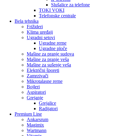
Slušalice za telefone
TOKI VOKI
Telefonske centrale
Bela tehnika
Frižideri
Klima uređaji
Ugradni setovi
Ugradne rerne
Ugradne ploče
Mašine za pranje sudova
Mašine za pranje veša
Mašine za sušenje veša
Električni šporeti
Zamrzivači
Mikrotalasne rerne
Bojleri
Aspiratori
Grejanje
Grejalice
Radijatori
Premium Line
Ankarsrum
Magimix
Wartmann
Vitamix