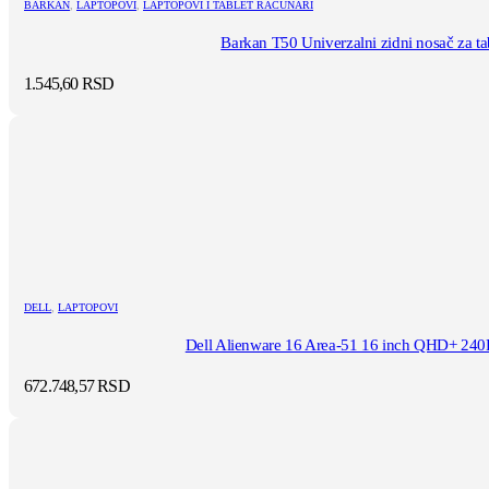
BARKAN
,
LAPTOPOVI
,
LAPTOPOVI I TABLET RAČUNARI
Barkan T50 Univerzalni zidni nosač za ta
1.545,60
RSD
DELL
,
LAPTOPOVI
Dell Alienware 16 Area-51 16 inch QHD+ 240Hz
672.748,57
RSD