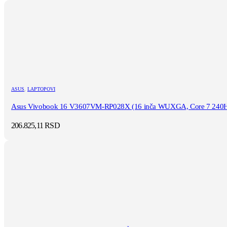
ASUS
,
LAPTOPOVI
Asus Vivobook 16 V3607VM-RP028X (16 inča WUXGA, Core 7 240H, 
206.825,11
RSD