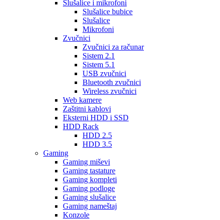
Slušalice i mikrofoni
Slušalice bubice
Slušalice
Mikrofoni
Zvučnici
Zvučnici za računar
Sistem 2.1
Sistem 5.1
USB zvučnici
Bluetooth zvučnici
Wireless zvučnici
Web kamere
Zaštitni kablovi
Eksterni HDD i SSD
HDD Rack
HDD 2.5
HDD 3.5
Gaming
Gaming miševi
Gaming tastature
Gaming kompleti
Gaming podloge
Gaming slušalice
Gaming nameštaj
Konzole