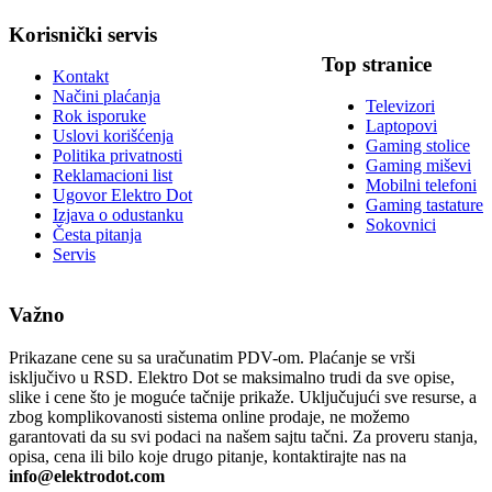
Korisnički servis
Top stranice
Kontakt
Načini plaćanja
Televizori
Rok isporuke
Laptopovi
Uslovi korišćenja
Gaming stolice
Politika privatnosti
Gaming miševi
Reklamacioni list
Mobilni telefoni
Ugovor Elektro Dot
Gaming tastature
Izjava o odustanku
Sokovnici
Česta pitanja
Servis
Važno
Prikazane cene su sa uračunatim PDV-om. Plaćanje se vrši
isključivo u RSD. Elektro Dot se maksimalno trudi da sve opise,
slike i cene što je moguće tačnije prikaže. Uključujući sve resurse, a
zbog komplikovanosti sistema online prodaje, ne možemo
garantovati da su svi podaci na našem sajtu tačni. Za proveru stanja,
opisa, cena ili bilo koje drugo pitanje, kontaktirajte nas na
info@elektrodot.com