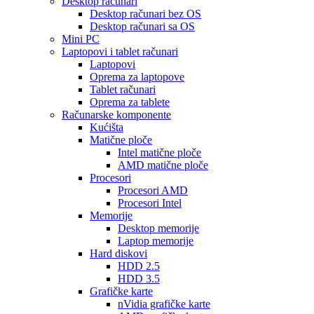
Desktop računari
Desktop računari bez OS
Desktop računari sa OS
Mini PC
Laptopovi i tablet računari
Laptopovi
Oprema za laptopove
Tablet računari
Oprema za tablete
Računarske komponente
Kućišta
Matične ploče
Intel matične ploče
AMD matične ploče
Procesori
Procesori AMD
Procesori Intel
Memorije
Desktop memorije
Laptop memorije
Hard diskovi
HDD 2.5
HDD 3.5
Grafičke karte
nVidia grafičke karte