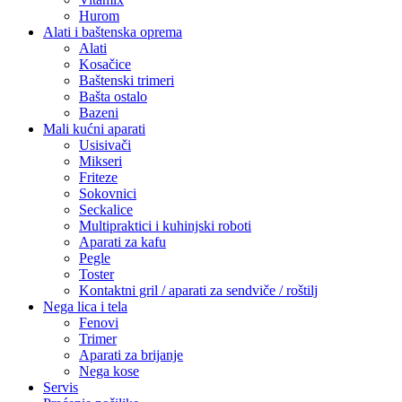
Hurom
Alati i baštenska oprema
Alati
Kosačice
Baštenski trimeri
Bašta ostalo
Bazeni
Mali kućni aparati
Usisivači
Mikseri
Friteze
Sokovnici
Seckalice
Multipraktici i kuhinjski roboti
Aparati za kafu
Pegle
Toster
Kontaktni gril / aparati za sendviče / roštilj
Nega lica i tela
Fenovi
Trimer
Aparati za brijanje
Nega kose
Servis