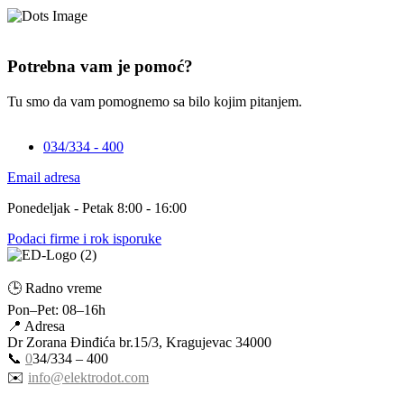
Potrebna vam je pomoć?
Tu smo da vam pomognemo sa bilo kojim pitanjem.
034/334 - 400
Email adresa
Ponedeljak - Petak 8:00 - 16:00
Podaci firme i rok isporuke
🕒 Radno vreme
Pon–Pet: 08–16h
📍 Adresa
Dr Zorana Đinđića br.15/3, Kragujevac 34000
📞
0
34/334 – 400
✉️
info@elektrodot.com