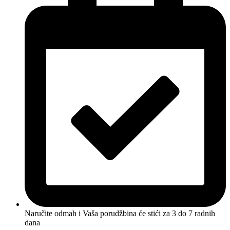
Naručite odmah i Vaša porudžbina će stići
za 3 do 7 radnih
dana