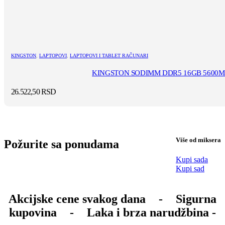
KINGSTON
,
LAPTOPOVI
,
LAPTOPOVI I TABLET RAČUNARI
KINGSTON SODIMM DDR5 16GB 5600MT
26.522,50
RSD
Više od miksera
Požurite sa ponudama
Kupi sada
Kupi sad
Akcijske cene svakog dana
-
Sigurna
kupovina
-
Laka i brza narudžbina -