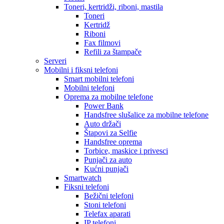
Toneri, kertridži, riboni, mastila
Toneri
Kertridž
Riboni
Fax filmovi
Refili za štampače
Serveri
Mobilni i fiksni telefoni
Smart mobilni telefoni
Mobilni telefoni
Oprema za mobilne telefone
Power Bank
Handsfree slušalice za mobilne telefone
Auto držači
Štapovi za Selfie
Handsfree oprema
Torbice, maskice i privesci
Punjači za auto
Kućni punjači
Smartwatch
Fiksni telefoni
Bežični telefoni
Stoni telefoni
Telefax aparati
IP telefoni