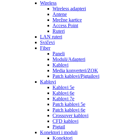
Wireless
Wireless adapteri
Antene
Mrežne kartice
Access Point
Ruteri
LAN ruteri
Svičevi
Fiber
Paneli
Moduli/Adapteri
Kablovi
Media konverteri/ZOK
Patch kablovi/Pigtailovi
Kablovi
Kablovi 5e
Kablovi 6e
Kablovi 7e
Patch kablovi 5e
Patch kablovi 6e
Crossover kablovi
CFD kablovi
Pigtail
Konektori i moduli
Konektori