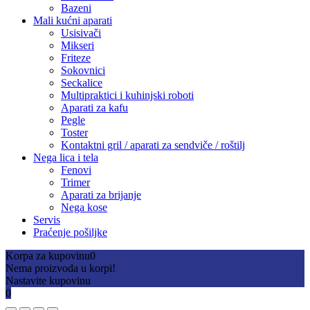
Bazeni
Mali kućni aparati
Usisivači
Mikseri
Friteze
Sokovnici
Seckalice
Multipraktici i kuhinjski roboti
Aparati za kafu
Pegle
Toster
Kontaktni gril / aparati za sendviče / roštilj
Nega lica i tela
Fenovi
Trimer
Aparati za brijanje
Nega kose
Servis
Praćenje pošiljke
Korpa za kupovinu
0
Nema proizvoda u korpi!
Nastavite kupovinu
0