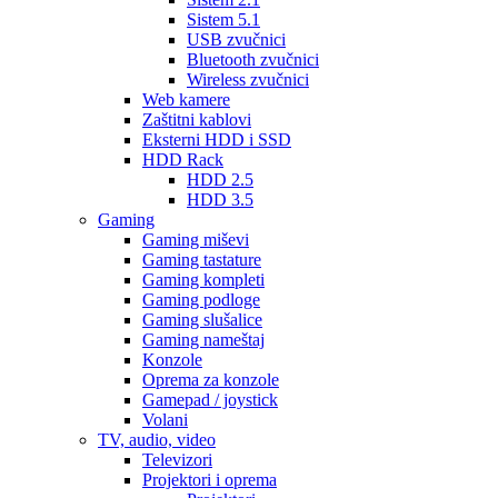
Sistem 5.1
USB zvučnici
Bluetooth zvučnici
Wireless zvučnici
Web kamere
Zaštitni kablovi
Eksterni HDD i SSD
HDD Rack
HDD 2.5
HDD 3.5
Gaming
Gaming miševi
Gaming tastature
Gaming kompleti
Gaming podloge
Gaming slušalice
Gaming nameštaj
Konzole
Oprema za konzole
Gamepad / joystick
Volani
TV, audio, video
Televizori
Projektori i oprema