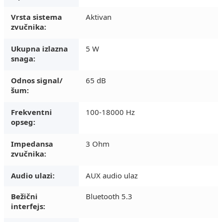
Vrsta sistema
Aktivan
zvučnika:
Ukupna izlazna
5 W
snaga:
Odnos signal/
65 dB
šum:
Frekventni
100-18000 Hz
opseg:
Impedansa
3 Ohm
zvučnika:
Audio ulazi:
AUX audio ulaz
Bežični
Bluetooth 5.3
interfejs: