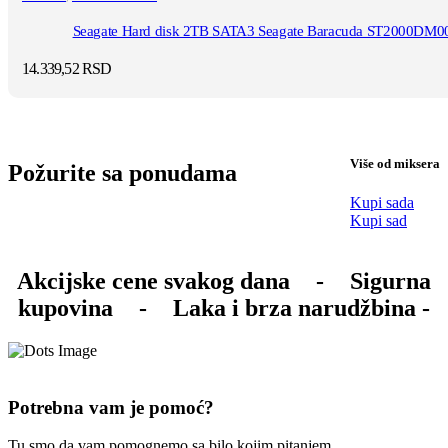
Seagate Hard disk 2TB SATA3 Seagate Baracuda ST2000DM0
14.339,52
RSD
Više od miksera
Požurite sa ponudama
Kupi sada
Kupi sad
Akcijske cene svakog dana
-
Sigurna
kupovina
-
Laka i brza narudžbina -
Potrebna vam je pomoć?
Tu smo da vam pomognemo sa bilo kojim pitanjem.