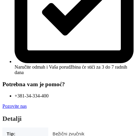
Naručite odmah i Vaša porudžbina će stići
za 3 do 7 radnih
dana
Potrebna vam je pomoć?
+381-34-334-400
Pozovite nas
Detalji
Tip:
Bežični zvučnik