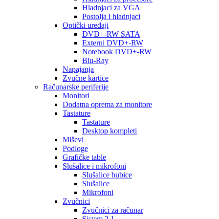
Hladnjaci za VGA
Postolja i hladnjaci
Optički uređaji
DVD+-RW SATA
Externi DVD+-RW
Notebook DVD+-RW
Blu-Ray
Napajanja
Zvučne kartice
Računarske periferije
Monitori
Dodatna oprema za monitore
Tastature
Tastature
Desktop kompleti
Miševi
Podloge
Grafičke table
Slušalice i mikrofoni
Slušalice bubice
Slušalice
Mikrofoni
Zvučnici
Zvučnici za računar
Sistem 2.1