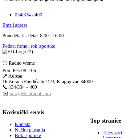
034/334 - 400
Email adresa
Ponedeljak - Petak 8:00 - 16:00
Podaci firme i rok isporuke
🕒 Radno vreme
Pon–Pet: 08–16h
📍 Adresa
Dr Zorana Đinđića br.15/3, Kragujevac 34000
📞
0
34/334 – 400
✉️
info@elektrodot.com
Korisnički servis
Top stranice
Kontakt
Načini plaćanja
Televizori
Rok isporuke