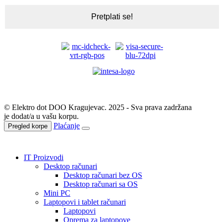
© Elektro dot DOO Kragujevac. 2025 - Sva prava zadržana
je dodat/a u vašu korpu.
Plaćanje
Pregled korpe
IT Proizvodi
Desktop računari
Desktop računari bez OS
Desktop računari sa OS
Mini PC
Laptopovi i tablet računari
Laptopovi
Oprema za laptopove