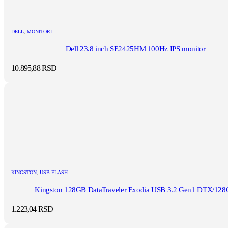
DELL
,
MONITORI
Dell 23.8 inch SE2425HM 100Hz IPS monitor
10.895,88
RSD
KINGSTON
,
USB FLASH
Kingston 128GB DataTraveler Exodia USB 3.2 Gen1 DTX/12
1.223,04
RSD