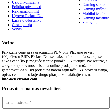
Laptopovi
Uslovi korišćenja
Gaming stolice
Politika privatnosti
Gaming miševi
Reklamacioni list
Mobilni telefoni
Ugovor Elektro Dot
Gaming tastature
Izjava o odustanku
Sokovnici
Česta pitanja
Servis
Važno
Prikazane cene su sa uračunatim PDV-om. Plaćanje se vrši
isključivo u RSD. Elektro Dot se maksimalno trudi da sve opise,
slike i cene što je moguće tačnije prikaže. Uključujući sve resurse, a
zbog komplikovanosti sistema online prodaje, ne možemo
garantovati da su svi podaci na našem sajtu tačni. Za proveru stanja,
opisa, cena ili bilo koje drugo pitanje, kontaktirajte nas na
info@elektrodot.com
Prijavite se na naš newsletter!