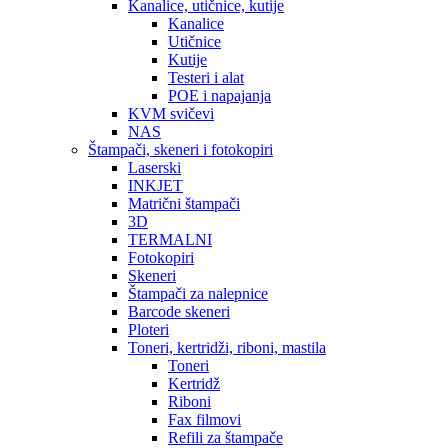
Kanalice, utičnice, kutije
Kanalice
Utičnice
Kutije
Testeri i alat
POE i napajanja
KVM svičevi
NAS
Štampači, skeneri i fotokopiri
Laserski
INKJET
Matrični štampači
3D
TERMALNI
Fotokopiri
Skeneri
Štampači za nalepnice
Barcode skeneri
Ploteri
Toneri, kertridži, riboni, mastila
Toneri
Kertridž
Riboni
Fax filmovi
Refili za štampače