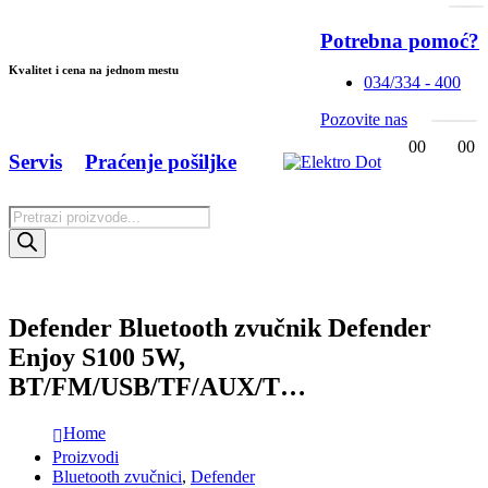
Potrebna pomoć?
Kvalitet i cena na jednom mestu
034/334 - 400
Pozovite nas
0
0
0
0
Servis
Praćenje pošiljke
Products
search
Defender Bluetooth zvučnik Defender
Enjoy S100 5W,
BT/FM/USB/TF/AUX/T…
Home
Proizvodi
Bluetooth zvučnici
,
Defender