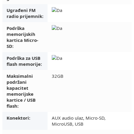
Ugrađeni FM
radio prijemnik:
Podrška
memorijskih
kartica Micro-
SD:
Podrška za USB
flash memorije:
Maksimalni
32GB
podržani
kapacitet
memorijske
kartice / USB
flash:
Konektori:
AUX audio ulaz, Micro-SD,
MicroUSB, USB