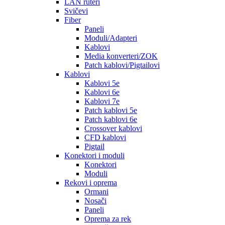
LAN ruteri
Svičevi
Fiber
Paneli
Moduli/Adapteri
Kablovi
Media konverteri/ZOK
Patch kablovi/Pigtailovi
Kablovi
Kablovi 5e
Kablovi 6e
Kablovi 7e
Patch kablovi 5e
Patch kablovi 6e
Crossover kablovi
CFD kablovi
Pigtail
Konektori i moduli
Konektori
Moduli
Rekovi i oprema
Ormani
Nosači
Paneli
Oprema za rek