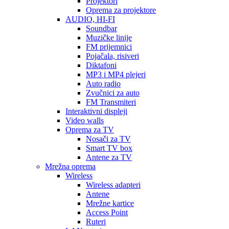
Projektori
Oprema za projektore
AUDIO, HI-FI
Soundbar
Muzičke linije
FM prijemnici
Pojačala, risiveri
Diktafoni
MP3 i MP4 plejeri
Auto radio
Zvučnici za auto
FM Transmiteri
Interaktivni displeji
Video walls
Oprema za TV
Nosači za TV
Smart TV box
Antene za TV
Mrežna oprema
Wireless
Wireless adapteri
Antene
Mrežne kartice
Access Point
Ruteri