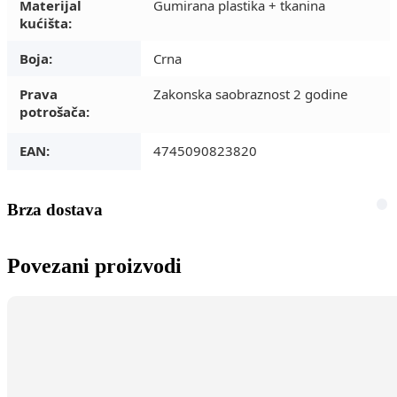
Materijal
Gumirana plastika + tkanina
kućišta:
Boja:
Crna
Prava
Zakonska saobraznost 2 godine
potrošača:
EAN:
4745090823820
Brza dostava
Povezani proizvodi