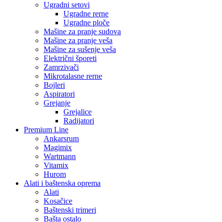
Ugradni setovi
Ugradne rerne
Ugradne ploče
Mašine za pranje sudova
Mašine za pranje veša
Mašine za sušenje veša
Električni šporeti
Zamrzivači
Mikrotalasne rerne
Bojleri
Aspiratori
Grejanje
Grejalice
Radijatori
Premium Line
Ankarsrum
Magimix
Wartmann
Vitamix
Hurom
Alati i baštenska oprema
Alati
Kosačice
Baštenski trimeri
Bašta ostalo