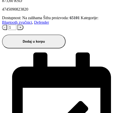
873,60
RSD
4745090823820
Dostupnost:
Na zalihama
Šifra proizvoda:
65101
Kategorije:
Bluetooth zvučnici
,
Defender
-
+
Dodaj u korpu