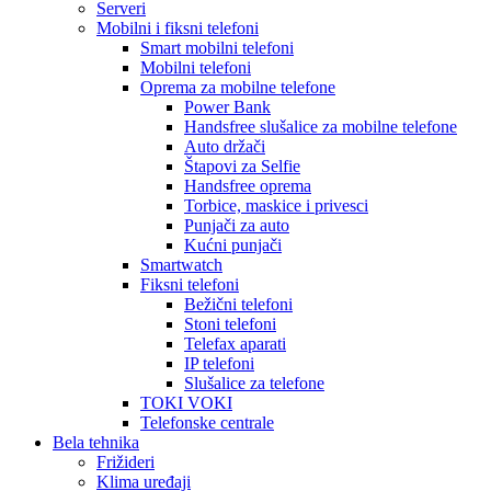
Serveri
Mobilni i fiksni telefoni
Smart mobilni telefoni
Mobilni telefoni
Oprema za mobilne telefone
Power Bank
Handsfree slušalice za mobilne telefone
Auto držači
Štapovi za Selfie
Handsfree oprema
Torbice, maskice i privesci
Punjači za auto
Kućni punjači
Smartwatch
Fiksni telefoni
Bežični telefoni
Stoni telefoni
Telefax aparati
IP telefoni
Slušalice za telefone
TOKI VOKI
Telefonske centrale
Bela tehnika
Frižideri
Klima uređaji