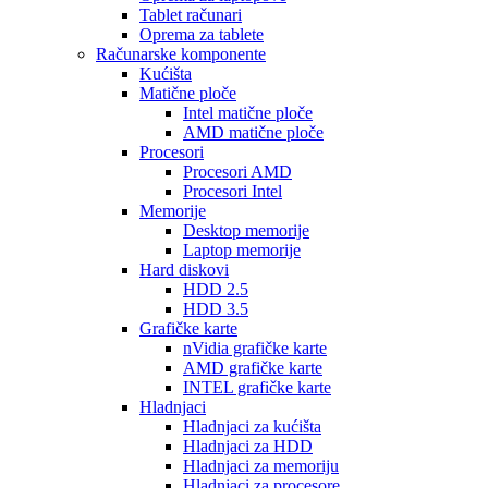
Tablet računari
Oprema za tablete
Računarske komponente
Kućišta
Matične ploče
Intel matične ploče
AMD matične ploče
Procesori
Procesori AMD
Procesori Intel
Memorije
Desktop memorije
Laptop memorije
Hard diskovi
HDD 2.5
HDD 3.5
Grafičke karte
nVidia grafičke karte
AMD grafičke karte
INTEL grafičke karte
Hladnjaci
Hladnjaci za kućišta
Hladnjaci za HDD
Hladnjaci za memoriju
Hladnjaci za procesore