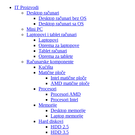
IT Proizvodi
Desktop računari
Desktop računari bez OS
Desktop računari sa OS
Mini PC
Laptopovi i tablet računari
Laptopovi
Oprema za laptopove
Tablet računari
Oprema za tablete
Računarske komponente
Kućišta
Matične ploče
Intel matične ploče
AMD matične ploče
Procesori
Procesori AMD
Procesori Intel
Memorije
Desktop memorije
Laptop memorije
Hard diskovi
HDD 2.5
HDD 3.5