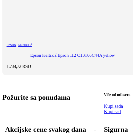
EPSON
,
KERTRIDŽ
Epson Kertridž Epson 112 C13T06C44A yellow
1.734,72
RSD
Više od miksera
Požurite sa ponudama
Kupi sada
Kupi sad
Akcijske cene svakog dana
-
Sigurna