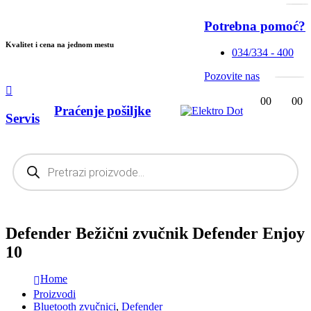
Potrebna pomoć?
Kvalitet i cena na jednom mestu
034/334 - 400
Pozovite nas
0
0
0
0
Praćenje pošiljke
Servis
Products
search
Defender Bežični zvučnik Defender Enjoy
10
Home
Proizvodi
Bluetooth zvučnici
,
Defender