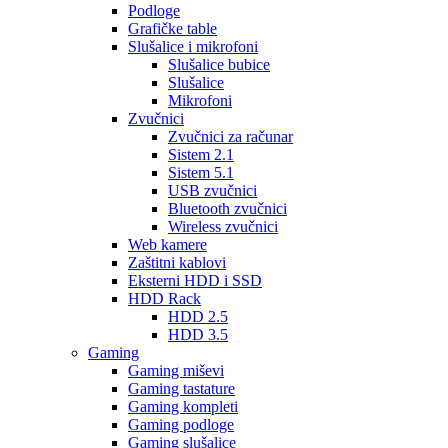
Podloge
Grafičke table
Slušalice i mikrofoni
Slušalice bubice
Slušalice
Mikrofoni
Zvučnici
Zvučnici za računar
Sistem 2.1
Sistem 5.1
USB zvučnici
Bluetooth zvučnici
Wireless zvučnici
Web kamere
Zaštitni kablovi
Eksterni HDD i SSD
HDD Rack
HDD 2.5
HDD 3.5
Gaming
Gaming miševi
Gaming tastature
Gaming kompleti
Gaming podloge
Gaming slušalice