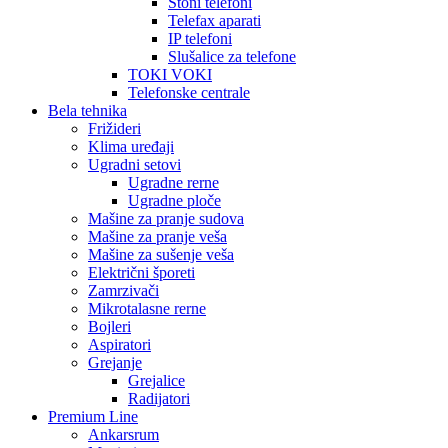
Stoni telefoni
Telefax aparati
IP telefoni
Slušalice za telefone
TOKI VOKI
Telefonske centrale
Bela tehnika
Frižideri
Klima uređaji
Ugradni setovi
Ugradne rerne
Ugradne ploče
Mašine za pranje sudova
Mašine za pranje veša
Mašine za sušenje veša
Električni šporeti
Zamrzivači
Mikrotalasne rerne
Bojleri
Aspiratori
Grejanje
Grejalice
Radijatori
Premium Line
Ankarsrum