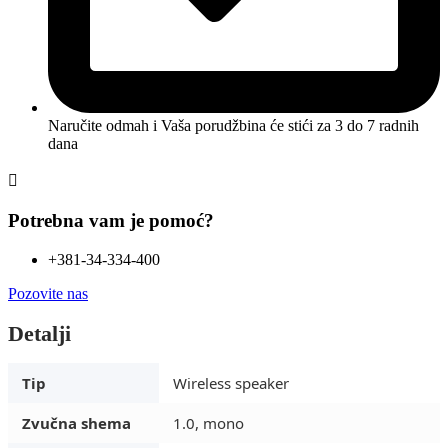
Naručite odmah i Vaša porudžbina će stići
za 3 do 7 radnih
dana
Potrebna vam je pomoć?
+381-34-334-400
Pozovite nas
Detalji
Tip
Wireless speaker
Zvučna shema
1.0, mono