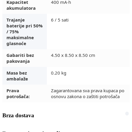
Kapacitet
400 mA·h
akumulatora
Trajanje
6 / 5 sati
baterije pri 50%
/ 75%
maksimalne
glasnoće
Gabariti bez
4.50 x 8.50 x 8.50 cm
pakovanja
Masa bez
0.20 kg
ambalaže
Prava
Zagarantovana sva prava kupaca po
potrošača:
osnovu zakona o zaštiti potrošača
Brza dostava