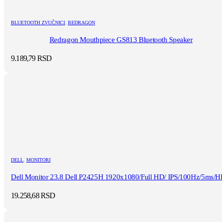
BLUETOOTH ZVUČNICI
,
REDRAGON
Redragon Mouthpiece GS813 Bluetooth Speaker
9.189,79
RSD
DELL
,
MONITORI
Dell Monitor 23.8 Dell P2425H 1920x1080/Full HD/ IPS/100Hz/5ms/HD
19.258,68
RSD