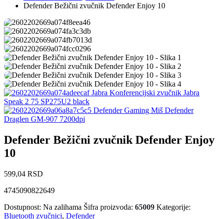
Defender Bežični zvučnik Defender Enjoy 10
Jabra Konferencijski zvučnik Jabra
Speak 2 75 SP275U2 black
Defender Gaming Miš Defender
Draglen GM-907 7200dpi
Defender Bežični zvučnik Defender Enjoy
10
599,04
RSD
4745090822649
Dostupnost:
Na zalihama
Šifra proizvoda:
65009
Kategorije:
Bluetooth zvučnici
,
Defender