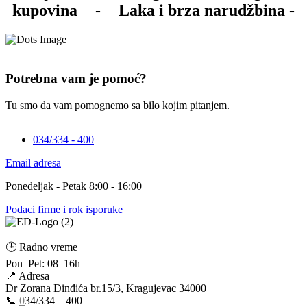
kupovina
-
Laka i brza narudžbina -
Potrebna vam je pomoć?
Tu smo da vam pomognemo sa bilo kojim pitanjem.
034/334 - 400
Email adresa
Ponedeljak - Petak 8:00 - 16:00
Podaci firme i rok isporuke
🕒 Radno vreme
Pon–Pet: 08–16h
📍 Adresa
Dr Zorana Đinđića br.15/3, Kragujevac 34000
📞
0
34/334 – 400