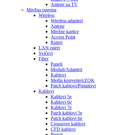
Antene za TV
Mrežna oprema
Wireless
Wireless adapteri
Antene
Mrežne kartice
Access Point
Ruteri
LAN ruteri
Svičevi
Fiber
Paneli
Moduli/Adapteri
Kablovi
Media konverteri/ZOK
Patch kablovi/Pigtailovi
Kablovi
Kablovi 5e
Kablovi 6e
Kablovi 7e
Patch kablovi 5e
Patch kablovi 6e
Crossover kablovi
CFD kablovi
Pigtail