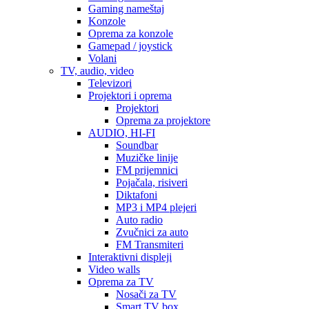
Gaming nameštaj
Konzole
Oprema za konzole
Gamepad / joystick
Volani
TV, audio, video
Televizori
Projektori i oprema
Projektori
Oprema za projektore
AUDIO, HI-FI
Soundbar
Muzičke linije
FM prijemnici
Pojačala, risiveri
Diktafoni
MP3 i MP4 plejeri
Auto radio
Zvučnici za auto
FM Transmiteri
Interaktivni displeji
Video walls
Oprema za TV
Nosači za TV
Smart TV box