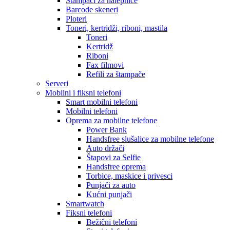
Štampači za nalepnice
Barcode skeneri
Ploteri
Toneri, kertridži, riboni, mastila
Toneri
Kertridž
Riboni
Fax filmovi
Refili za štampače
Serveri
Mobilni i fiksni telefoni
Smart mobilni telefoni
Mobilni telefoni
Oprema za mobilne telefone
Power Bank
Handsfree slušalice za mobilne telefone
Auto držači
Štapovi za Selfie
Handsfree oprema
Torbice, maskice i privesci
Punjači za auto
Kućni punjači
Smartwatch
Fiksni telefoni
Bežični telefoni