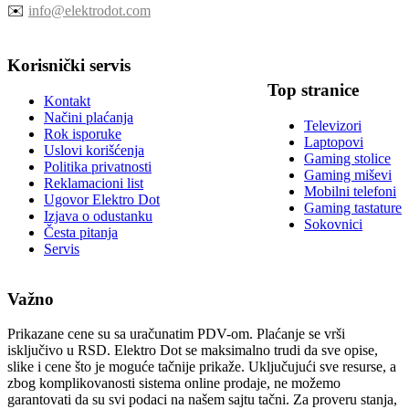
✉️
info@elektrodot.com
Korisnički servis
Top stranice
Kontakt
Načini plaćanja
Televizori
Rok isporuke
Laptopovi
Uslovi korišćenja
Gaming stolice
Politika privatnosti
Gaming miševi
Reklamacioni list
Mobilni telefoni
Ugovor Elektro Dot
Gaming tastature
Izjava o odustanku
Sokovnici
Česta pitanja
Servis
Važno
Prikazane cene su sa uračunatim PDV-om. Plaćanje se vrši
isključivo u RSD. Elektro Dot se maksimalno trudi da sve opise,
slike i cene što je moguće tačnije prikaže. Uključujući sve resurse, a
zbog komplikovanosti sistema online prodaje, ne možemo
garantovati da su svi podaci na našem sajtu tačni. Za proveru stanja,