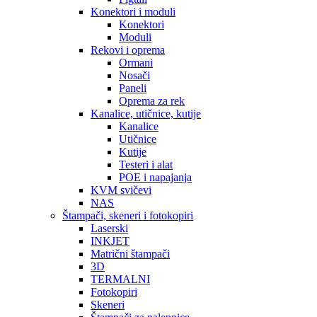
Konektori i moduli
Konektori
Moduli
Rekovi i oprema
Ormani
Nosači
Paneli
Oprema za rek
Kanalice, utičnice, kutije
Kanalice
Utičnice
Kutije
Testeri i alat
POE i napajanja
KVM svičevi
NAS
Štampači, skeneri i fotokopiri
Laserski
INKJET
Matrični štampači
3D
TERMALNI
Fotokopiri
Skeneri