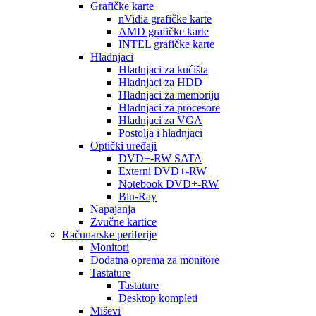
Grafičke karte
nVidia grafičke karte
AMD grafičke karte
INTEL grafičke karte
Hladnjaci
Hladnjaci za kućišta
Hladnjaci za HDD
Hladnjaci za memoriju
Hladnjaci za procesore
Hladnjaci za VGA
Postolja i hladnjaci
Optički uređaji
DVD+-RW SATA
Externi DVD+-RW
Notebook DVD+-RW
Blu-Ray
Napajanja
Zvučne kartice
Računarske periferije
Monitori
Dodatna oprema za monitore
Tastature
Tastature
Desktop kompleti
Miševi