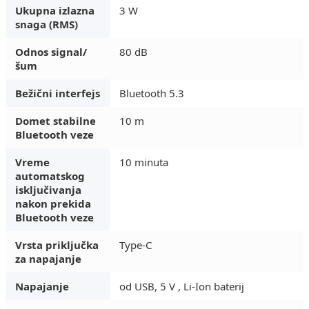
Ukupna izlazna
3 W
snaga (RMS)
Odnos signal/
80 dB
šum
Bežični interfejs
Bluetooth 5.3
Domet stabilne
10 m
Bluetooth veze
Vreme
10 minuta
automatskog
isključivanja
nakon prekida
Bluetooth veze
Vrsta priključka
Type-C
za napajanje
Napajanje
od USB, 5 V , Li-Ion baterij