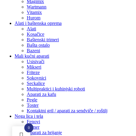
Magimix
Wartmann
Vitamix
Hurom
Alati i baštenska oprema
Alati
Kosačice
Baštenski trimeri
Bašta ostalo
Bazeni
Mali kućni aparati
Usisivači
Mikseri
Friteze
Sokovnici
Seckalice
Multipraktici i kuhinjski roboti
Aparati za kafu
Pegle
Toster
Kontaktni gril / aparati za sendviče / roštilj
Nega lica i tela
Fenovi
Trimer
0
Aparati za brijanje