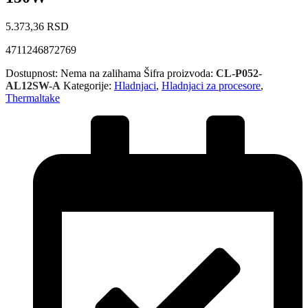
5.373,36
RSD
4711246872769
Dostupnost:
Nema na zalihama
Šifra proizvoda:
CL-P052-
AL12SW-A
Kategorije:
Hladnjaci
,
Hladnjaci za procesore
,
Thermaltake