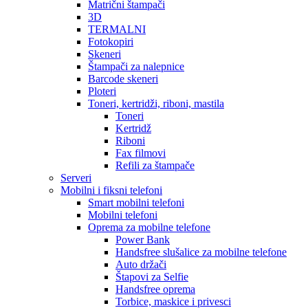
Matrični štampači
3D
TERMALNI
Fotokopiri
Skeneri
Štampači za nalepnice
Barcode skeneri
Ploteri
Toneri, kertridži, riboni, mastila
Toneri
Kertridž
Riboni
Fax filmovi
Refili za štampače
Serveri
Mobilni i fiksni telefoni
Smart mobilni telefoni
Mobilni telefoni
Oprema za mobilne telefone
Power Bank
Handsfree slušalice za mobilne telefone
Auto držači
Štapovi za Selfie
Handsfree oprema
Torbice, maskice i privesci