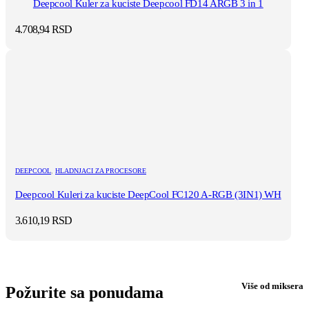
Deepcool Kuler za kuciste Deepcool FD14 ARGB 3 in 1
4.708,94
RSD
DEEPCOOL
,
HLADNJACI ZA PROCESORE
Deepcool Kuleri za kuciste DeepCool FC120 A-RGB (3IN1) WH
3.610,19
RSD
Više od miksera
Požurite sa ponudama