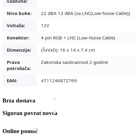
vazduha:
Nivo buke:
22 dBA 13 dBA (sa LNC(Low-Noise Cable))
Voltaža:
12V
Konektor:
4 pin RGB + LNC (Low-Noise Cable)
Dimenzije:
(ŠxVxD): 16 x 14 x 7.4 cm
Prava
Zakonska saobraznost 2 godine
potrošača:
EAN:
4711246872769
Brza dostava
Siguran povrat novca
Online pomoć