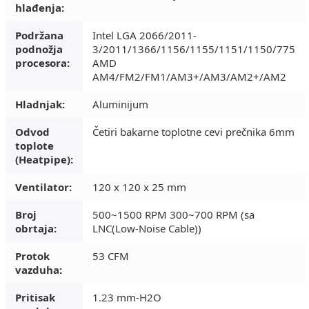
hlađenja:
Podržana
Intel LGA 2066/2011-
podnožja
3/2011/1366/1156/1155/1151/1150/775
procesora:
AMD
AM4/FM2/FM1/AM3+/AM3/AM2+/AM2
Hladnjak:
Aluminijum
Odvod
Četiri bakarne toplotne cevi prečnika 6mm
toplote
(Heatpipe):
Ventilator:
120 x 120 x 25 mm
Broj
500~1500 RPM 300~700 RPM (sa
obrtaja:
LNC(Low-Noise Cable))
Protok
53 CFM
vazduha:
Pritisak
1.23 mm-H2O