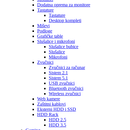
Dodatna oprema za monitore
Tastature
Tastature
Desktop kompleti
Miševi
Podloge
Grafičke table
Slušalice i mikrofoni
Slušalice bubice
Slušalice
Mikrofoni
Zvučnici
Zvučnici za računar
Sistem 2.1
Sistem 5.1
USB zvučnici
Bluetooth zvučnici
Wireless zvučnici
Web kamere
Zaštitni kablovi
Eksterni HDD i SSD
HDD Rack
HDD 2.5
HDD 3.5