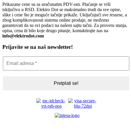
Prikazane cene su sa uračunatim PDV-om. Plaćanje se vrši
isključivo u RSD. Elektro Dot se maksimalno trudi da sve opise,
slike i cene što je moguće tačnije prikaže. Uključujući sve resurse, a
zbog komplikovanosti sistema online prodaje, ne možemo
garantovati da su svi podaci na našem sajtu tačni. Za proveru stanja,
opisa, cena ili bilo koje drugo pitanje, kontaktirajte nas na
info@elektrodot.com
Prijavite se na naš newsletter!