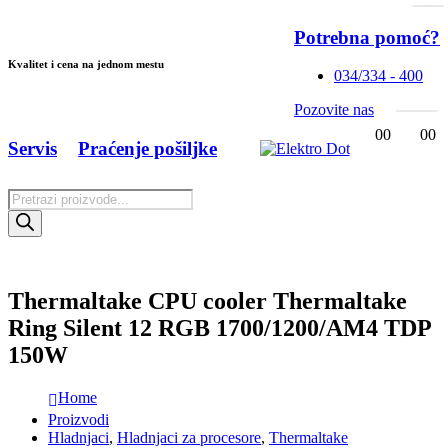
Potrebna pomoć?
Kvalitet i cena na jednom mestu
034/334 - 400
Pozovite nas
0
0
0
0
Servis
Praćenje pošiljke
Products
search
Thermaltake CPU cooler Thermaltake
Ring Silent 12 RGB 1700/1200/AM4 TDP
150W
Home
Proizvodi
Hladnjaci
,
Hladnjaci za procesore
,
Thermaltake