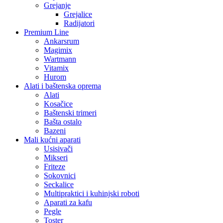
Grejanje
Grejalice
Radijatori
Premium Line
Ankarsrum
Magimix
Wartmann
Vitamix
Hurom
Alati i baštenska oprema
Alati
Kosačice
Baštenski trimeri
Bašta ostalo
Bazeni
Mali kućni aparati
Usisivači
Mikseri
Friteze
Sokovnici
Seckalice
Multipraktici i kuhinjski roboti
Aparati za kafu
Pegle
Toster