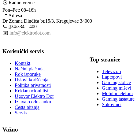
🕒 Radno vreme
Pon–Pet: 08–16h
📍 Adresa
Dr Zorana Đinđića br.15/3, Kragujevac 34000
📞
0
34/334 – 400
✉️
info@elektrodot.com
Korisnički servis
Top stranice
Kontakt
Načini plaćanja
Televizori
Rok isporuke
Laptopovi
Uslovi korišćenja
Gaming stolice
Politika privatnosti
Gaming miševi
Reklamacioni list
Mobilni telefoni
Ugovor Elektro Dot
Gaming tastature
Izjava o odustanku
Sokovnici
Česta pitanja
Servis
Važno