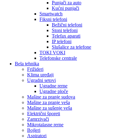
Punjači za auto
Kućni punjači
Smartwatch
Fiksni telefoni
Bežični telefoni
Stoni telefoni
Telefax aparati
IP telefoni
Slušalice za telefone
TOKI VOKI
Telefonske centrale
Bela tehnika
Frižideri
Klima uređaji
Ugradni setovi
Ugradne rerne
Ugradne ploče
Mašine za pranje sudova
Mašine za pranje veša
Mašine za sušenje veša
Električni šporeti
Zamrzivači
Mikrotalasne rerne
Bojleri
Aspiratori