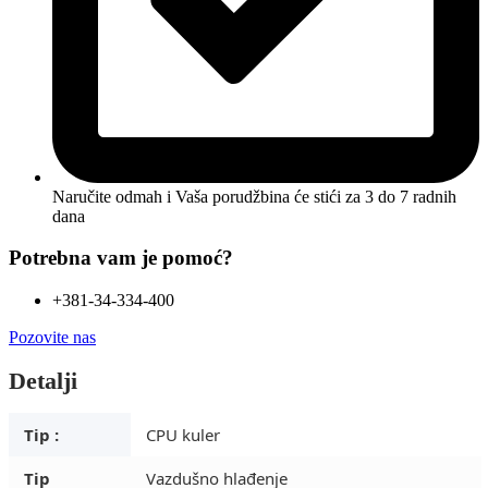
Naručite odmah i Vaša porudžbina će stići
za 3 do 7 radnih
dana
Potrebna vam je pomoć?
+381-34-334-400
Pozovite nas
Detalji
Tip :
CPU kuler
Tip
Vazdušno hlađenje