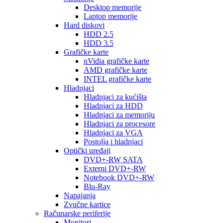
Desktop memorije
Laptop memorije
Hard diskovi
HDD 2.5
HDD 3.5
Grafičke karte
nVidia grafičke karte
AMD grafičke karte
INTEL grafičke karte
Hladnjaci
Hladnjaci za kućišta
Hladnjaci za HDD
Hladnjaci za memoriju
Hladnjaci za procesore
Hladnjaci za VGA
Postolja i hladnjaci
Optički uređaji
DVD+-RW SATA
Externi DVD+-RW
Notebook DVD+-RW
Blu-Ray
Napajanja
Zvučne kartice
Računarske periferije
Monitori