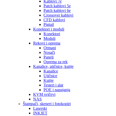
Kablovi 7e
Patch kablovi 5e
Patch kablovi 6e
Crossover kablovi
CFD kablovi
Pigtail
Konektori i moduli
Konektori
Moduli
Rekovi i oprema
Ormani
Nosači
Paneli
Oprema za rek
Kanalice, utičnice, kutije
Kanalice
Utičnice
Kutije
Testeri i alat
POE i napajanja
KVM svičevi
NAS
Štampači, skeneri i fotokopiri
Laserski
INKJET