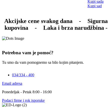
Kupi sada
Kupi sad
Akcijske cene svakog dana
-
Sigurna
kupovina
-
Laka i brza narudžbina -
Potrebna vam je pomoć?
Tu smo da vam pomognemo sa bilo kojim pitanjem.
034/334 - 400
Email adresa
Ponedeljak - Petak 8:00 - 16:00
Podaci firme i rok isporuke