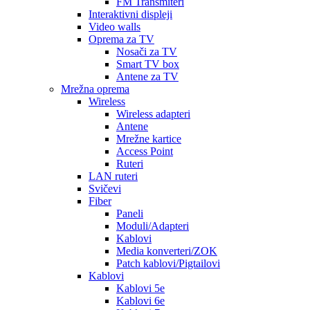
FM Transmiteri
Interaktivni displeji
Video walls
Oprema za TV
Nosači za TV
Smart TV box
Antene za TV
Mrežna oprema
Wireless
Wireless adapteri
Antene
Mrežne kartice
Access Point
Ruteri
LAN ruteri
Svičevi
Fiber
Paneli
Moduli/Adapteri
Kablovi
Media konverteri/ZOK
Patch kablovi/Pigtailovi
Kablovi
Kablovi 5e
Kablovi 6e