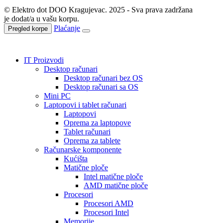
© Elektro dot DOO Kragujevac. 2025 - Sva prava zadržana
je dodat/a u vašu korpu.
Plaćanje
Pregled korpe
IT Proizvodi
Desktop računari
Desktop računari bez OS
Desktop računari sa OS
Mini PC
Laptopovi i tablet računari
Laptopovi
Oprema za laptopove
Tablet računari
Oprema za tablete
Računarske komponente
Kućišta
Matične ploče
Intel matične ploče
AMD matične ploče
Procesori
Procesori AMD
Procesori Intel
Memorije