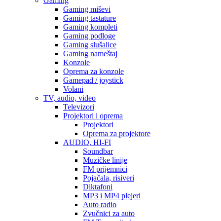
Gaming
Gaming miševi
Gaming tastature
Gaming kompleti
Gaming podloge
Gaming slušalice
Gaming nameštaj
Konzole
Oprema za konzole
Gamepad / joystick
Volani
TV, audio, video
Televizori
Projektori i oprema
Projektori
Oprema za projektore
AUDIO, HI-FI
Soundbar
Muzičke linije
FM prijemnici
Pojačala, risiveri
Diktafoni
MP3 i MP4 plejeri
Auto radio
Zvučnici za auto