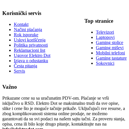
Korisnički servis
Top stranice
Kontakt
Načini plaćanja
Televizori
Rok isporuke
Laptopovi
Uslovi korišćenja
Gaming stolice
Politika privatnosti
Gaming miševi
Reklamacioni list
Mobilni telefoni
Ugovor Elektro Dot
Gaming tastature
Izjava o odustanku
Sokovnici
Česta pitanja
Servis
Važno
Prikazane cene su sa uračunatim PDV-om. Plaćanje se vrši
isključivo u RSD. Elektro Dot se maksimalno trudi da sve opise,
slike i cene što je moguće tačnije prikaže. Uključujući sve resurse, a
zbog komplikovanosti sistema online prodaje, ne možemo
garantovati da su svi podaci na našem sajtu tačni. Za proveru stanja,
opisa, cena ili bilo koje drugo pitanje, kontaktirajte nas na