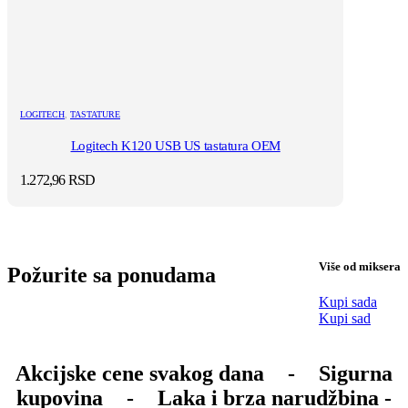
LOGITECH
,
TASTATURE
Logitech K120 USB US tastatura OEM
1.272,96
RSD
Više od miksera
Požurite sa ponudama
Kupi sada
Kupi sad
Akcijske cene svakog dana
-
Sigurna
kupovina
-
Laka i brza narudžbina -