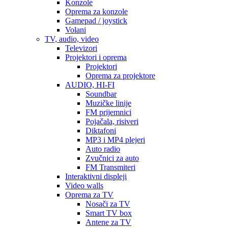
Konzole
Oprema za konzole
Gamepad / joystick
Volani
TV, audio, video
Televizori
Projektori i oprema
Projektori
Oprema za projektore
AUDIO, HI-FI
Soundbar
Muzičke linije
FM prijemnici
Pojačala, risiveri
Diktafoni
MP3 i MP4 plejeri
Auto radio
Zvučnici za auto
FM Transmiteri
Interaktivni displeji
Video walls
Oprema za TV
Nosači za TV
Smart TV box
Antene za TV