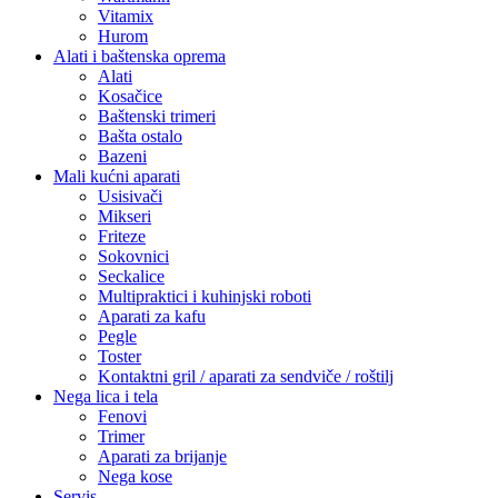
Vitamix
Hurom
Alati i baštenska oprema
Alati
Kosačice
Baštenski trimeri
Bašta ostalo
Bazeni
Mali kućni aparati
Usisivači
Mikseri
Friteze
Sokovnici
Seckalice
Multipraktici i kuhinjski roboti
Aparati za kafu
Pegle
Toster
Kontaktni gril / aparati za sendviče / roštilj
Nega lica i tela
Fenovi
Trimer
Aparati za brijanje
Nega kose
Servis