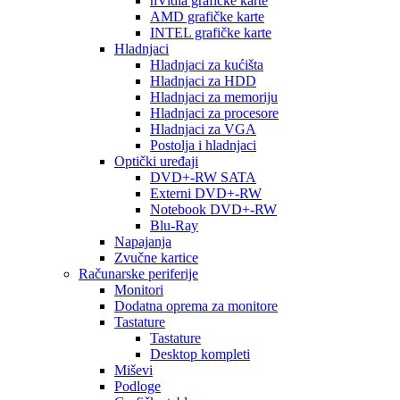
nVidia grafičke karte
AMD grafičke karte
INTEL grafičke karte
Hladnjaci
Hladnjaci za kućišta
Hladnjaci za HDD
Hladnjaci za memoriju
Hladnjaci za procesore
Hladnjaci za VGA
Postolja i hladnjaci
Optički uređaji
DVD+-RW SATA
Externi DVD+-RW
Notebook DVD+-RW
Blu-Ray
Napajanja
Zvučne kartice
Računarske periferije
Monitori
Dodatna oprema za monitore
Tastature
Tastature
Desktop kompleti
Miševi
Podloge