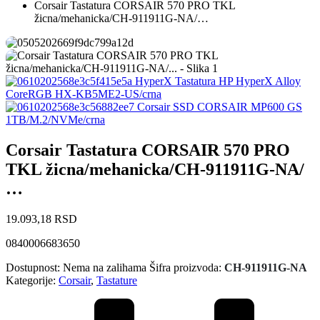
Corsair Tastatura CORSAIR 570 PRO TKL
žicna/mehanicka/CH-911911G-NA/…
HyperX Tastatura HP HyperX Alloy
CoreRGB HX-KB5ME2-US/crna
Corsair SSD CORSAIR MP600 GS
1TB/M.2/NVMe/crna
Corsair Tastatura CORSAIR 570 PRO
TKL žicna/mehanicka/CH-911911G-NA/
…
19.093,18
RSD
0840006683650
Dostupnost:
Nema na zalihama
Šifra proizvoda:
CH-911911G-NA
Kategorije:
Corsair
,
Tastature