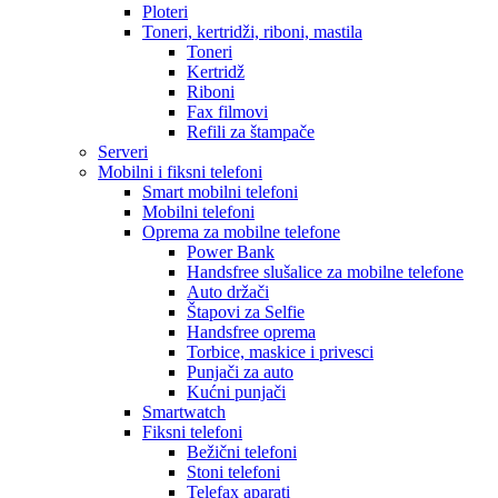
Ploteri
Toneri, kertridži, riboni, mastila
Toneri
Kertridž
Riboni
Fax filmovi
Refili za štampače
Serveri
Mobilni i fiksni telefoni
Smart mobilni telefoni
Mobilni telefoni
Oprema za mobilne telefone
Power Bank
Handsfree slušalice za mobilne telefone
Auto držači
Štapovi za Selfie
Handsfree oprema
Torbice, maskice i privesci
Punjači za auto
Kućni punjači
Smartwatch
Fiksni telefoni
Bežični telefoni
Stoni telefoni
Telefax aparati