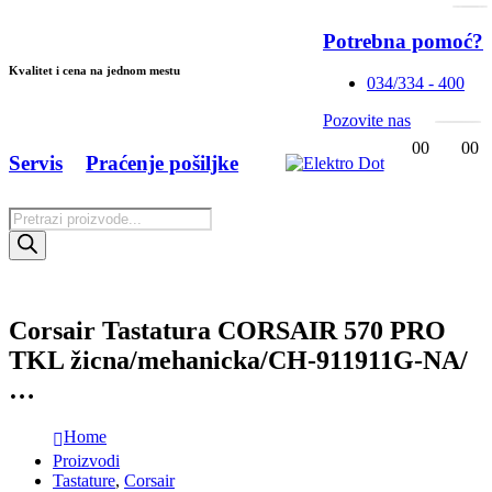
Potrebna pomoć?
Kvalitet i cena na jednom mestu
034/334 - 400
Pozovite nas
0
0
0
0
Servis
Praćenje pošiljke
Products
search
Corsair Tastatura CORSAIR 570 PRO
TKL žicna/mehanicka/CH-911911G-NA/
…
Home
Proizvodi
Tastature
,
Corsair