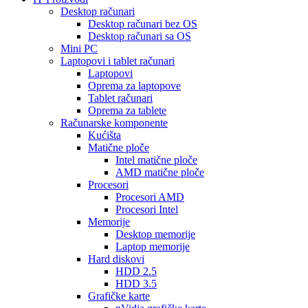
Desktop računari
Desktop računari bez OS
Desktop računari sa OS
Mini PC
Laptopovi i tablet računari
Laptopovi
Oprema za laptopove
Tablet računari
Oprema za tablete
Računarske komponente
Kućišta
Matične ploče
Intel matične ploče
AMD matične ploče
Procesori
Procesori AMD
Procesori Intel
Memorije
Desktop memorije
Laptop memorije
Hard diskovi
HDD 2.5
HDD 3.5
Grafičke karte