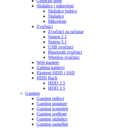
Grafičke table
Slušalice i mikrofoni
Slušalice bubice
Slušalice
Mikrofoni
Zvučnici
Zvučnici za računar
Sistem 2.1
Sistem 5.1
USB zvučnici
Bluetooth zvučnici
Wireless zvučnici
Web kamere
Zaštitni kablovi
Eksterni HDD i SSD
HDD Rack
HDD 2.5
HDD 3.5
Gaming
Gaming miševi
Gaming tastature
Gaming kompleti
Gaming podloge
Gaming slušalice
Gaming nameštaj