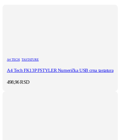
A4 TECH
,
TASTATURE
A4 Tech FK13P FSTYLER Numerička USB crna tastatura
498,96
RSD