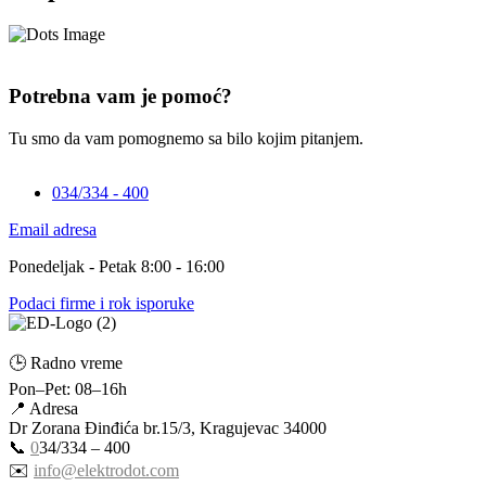
Potrebna vam je pomoć?
Tu smo da vam pomognemo sa bilo kojim pitanjem.
034/334 - 400
Email adresa
Ponedeljak - Petak 8:00 - 16:00
Podaci firme i rok isporuke
🕒 Radno vreme
Pon–Pet: 08–16h
📍 Adresa
Dr Zorana Đinđića br.15/3, Kragujevac 34000
📞
0
34/334 – 400
✉️
info@elektrodot.com