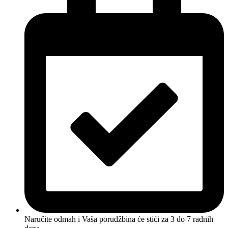
Naručite odmah i Vaša porudžbina će stići
za 3 do 7 radnih