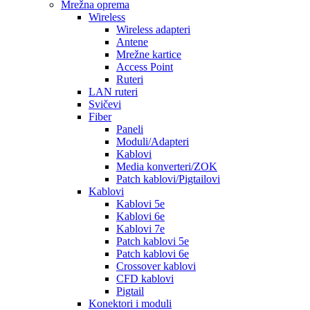
Mrežna oprema
Wireless
Wireless adapteri
Antene
Mrežne kartice
Access Point
Ruteri
LAN ruteri
Svičevi
Fiber
Paneli
Moduli/Adapteri
Kablovi
Media konverteri/ZOK
Patch kablovi/Pigtailovi
Kablovi
Kablovi 5e
Kablovi 6e
Kablovi 7e
Patch kablovi 5e
Patch kablovi 6e
Crossover kablovi
CFD kablovi
Pigtail
Konektori i moduli