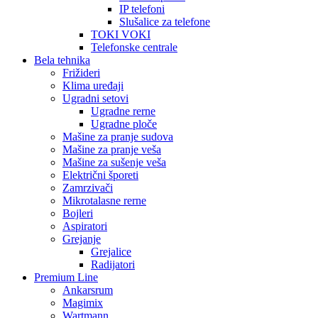
IP telefoni
Slušalice za telefone
TOKI VOKI
Telefonske centrale
Bela tehnika
Frižideri
Klima uređaji
Ugradni setovi
Ugradne rerne
Ugradne ploče
Mašine za pranje sudova
Mašine za pranje veša
Mašine za sušenje veša
Električni šporeti
Zamrzivači
Mikrotalasne rerne
Bojleri
Aspiratori
Grejanje
Grejalice
Radijatori
Premium Line
Ankarsrum
Magimix
Wartmann