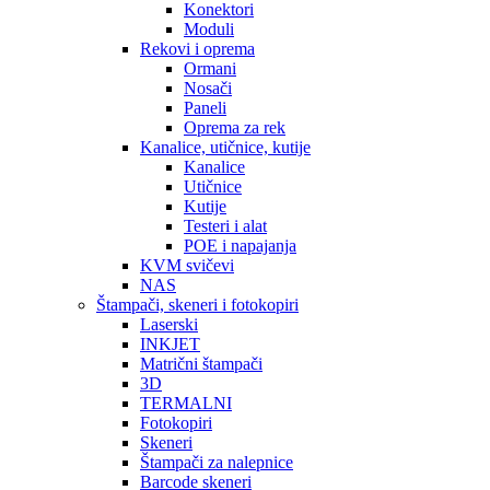
Konektori
Moduli
Rekovi i oprema
Ormani
Nosači
Paneli
Oprema za rek
Kanalice, utičnice, kutije
Kanalice
Utičnice
Kutije
Testeri i alat
POE i napajanja
KVM svičevi
NAS
Štampači, skeneri i fotokopiri
Laserski
INKJET
Matrični štampači
3D
TERMALNI
Fotokopiri
Skeneri
Štampači za nalepnice
Barcode skeneri