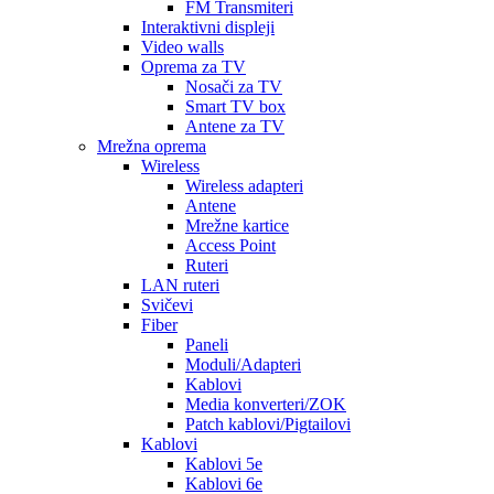
FM Transmiteri
Interaktivni displeji
Video walls
Oprema za TV
Nosači za TV
Smart TV box
Antene za TV
Mrežna oprema
Wireless
Wireless adapteri
Antene
Mrežne kartice
Access Point
Ruteri
LAN ruteri
Svičevi
Fiber
Paneli
Moduli/Adapteri
Kablovi
Media konverteri/ZOK
Patch kablovi/Pigtailovi
Kablovi
Kablovi 5e
Kablovi 6e