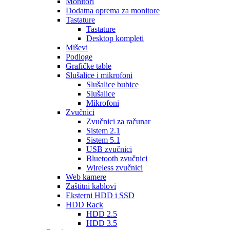
Monitori
Dodatna oprema za monitore
Tastature
Tastature
Desktop kompleti
Miševi
Podloge
Grafičke table
Slušalice i mikrofoni
Slušalice bubice
Slušalice
Mikrofoni
Zvučnici
Zvučnici za računar
Sistem 2.1
Sistem 5.1
USB zvučnici
Bluetooth zvučnici
Wireless zvučnici
Web kamere
Zaštitni kablovi
Eksterni HDD i SSD
HDD Rack
HDD 2.5
HDD 3.5