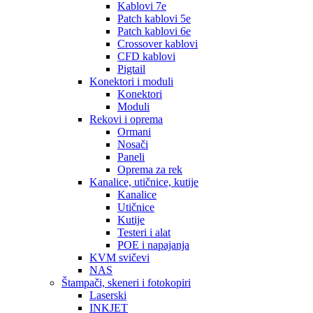
Kablovi 7e
Patch kablovi 5e
Patch kablovi 6e
Crossover kablovi
CFD kablovi
Pigtail
Konektori i moduli
Konektori
Moduli
Rekovi i oprema
Ormani
Nosači
Paneli
Oprema za rek
Kanalice, utičnice, kutije
Kanalice
Utičnice
Kutije
Testeri i alat
POE i napajanja
KVM svičevi
NAS
Štampači, skeneri i fotokopiri
Laserski
INKJET