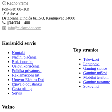
🕒 Radno vreme
Pon–Pet: 08–16h
📍 Adresa
Dr Zorana Đinđića br.15/3, Kragujevac 34000
📞
0
34/334 – 400
✉️
info@elektrodot.com
Korisnički servis
Top stranice
Kontakt
Načini plaćanja
Televizori
Rok isporuke
Laptopovi
Uslovi korišćenja
Gaming stolice
Politika privatnosti
Gaming miševi
Reklamacioni list
Mobilni telefoni
Ugovor Elektro Dot
Gaming tastature
Izjava o odustanku
Sokovnici
Česta pitanja
Servis
Važno