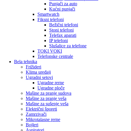
Punjači za auto
Kućni punjači
Smartwatch
Fiksni telefoni
Bežični telefoni
Stoni telefoni
Telefax aparati
IP telefoni
Slušalice za telefone
TOKI VOKI
Telefonske centrale
Bela tehnika
Frižideri
Klima uređaji
Ugradni setovi
Ugradne rerne
Ugradne ploče
Mašine za pranje sudova
Mašine za pranje veša
Mašine za sušenje veša
Električni šporeti
Zamrzivači
Mikrotalasne rerne
Bojleri
Aspiratori