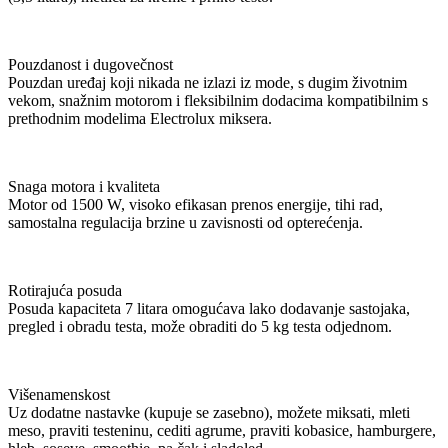
Pouzdanost i dugovečnost
Pouzdan uređaj koji nikada ne izlazi iz mode, s dugim životnim
vekom, snažnim motorom i fleksibilnim dodacima kompatibilnim s
prethodnim modelima Electrolux miksera.
Snaga motora i kvaliteta
Motor od 1500 W, visoko efikasan prenos energije, tihi rad,
samostalna regulacija brzine u zavisnosti od opterećenja.
Rotirajuća posuda
Posuda kapaciteta 7 litara omogućava lako dodavanje sastojaka,
pregled i obradu testa, može obraditi do 5 kg testa odjednom.
Višenamenskost
Uz dodatne nastavke (kupuje se zasebno), možete miksati, mleti
meso, praviti testeninu, cediti agrume, praviti kobasice, hamburgere,