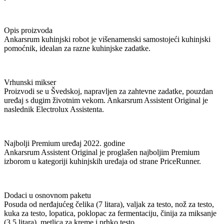
Opis proizvoda
Ankarsrum kuhinjski robot je višenamenski samostojeći kuhinjski
pomoćnik, idealan za razne kuhinjske zadatke.
Vrhunski mikser
Proizvodi se u Švedskoj, napravljen za zahtevne zadatke, pouzdan
uređaj s dugim životnim vekom. Ankarsrum Assistent Original je
naslednik Electrolux Assistenta.
Najbolji Premium uređaj 2022. godine
Ankarsrum Assistent Original je proglašen najboljim Premium
izborom u kategoriji kuhinjskih uređaja od strane PriceRunner.
Dodaci u osnovnom paketu
Posuda od nerđajućeg čelika (7 litara), valjak za testo, nož za testo,
kuka za testo, lopatica, poklopac za fermentaciju, činija za miksanje
(3,5 litara), metlica za kreme i prhko testo.