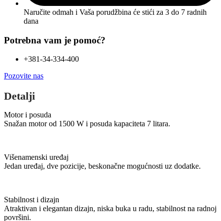
Naručite odmah i Vaša porudžbina će stići
za 3 do 7 radnih
dana
Potrebna vam je pomoć?
+381-34-334-400
Pozovite nas
Detalji
Motor i posuda
Snažan motor od 1500 W i posuda kapaciteta 7 litara.
Višenamenski uređaj
Jedan uređaj, dve pozicije, beskonačne mogućnosti uz dodatke.
Stabilnost i dizajn
Atraktivan i elegantan dizajn, niska buka u radu, stabilnost na radnoj
površini.