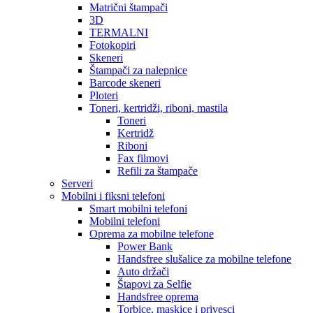
Matrični štampači
3D
TERMALNI
Fotokopiri
Skeneri
Štampači za nalepnice
Barcode skeneri
Ploteri
Toneri, kertridži, riboni, mastila
Toneri
Kertridž
Riboni
Fax filmovi
Refili za štampače
Serveri
Mobilni i fiksni telefoni
Smart mobilni telefoni
Mobilni telefoni
Oprema za mobilne telefone
Power Bank
Handsfree slušalice za mobilne telefone
Auto držači
Štapovi za Selfie
Handsfree oprema
Torbice, maskice i privesci