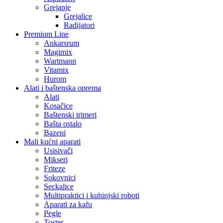
Grejanje
Grejalice
Radijatori
Premium Line
Ankarsrum
Magimix
Wartmann
Vitamix
Hurom
Alati i baštenska oprema
Alati
Kosačice
Baštenski trimeri
Bašta ostalo
Bazeni
Mali kućni aparati
Usisivači
Mikseri
Friteze
Sokovnici
Seckalice
Multipraktici i kuhinjski roboti
Aparati za kafu
Pegle
Toster