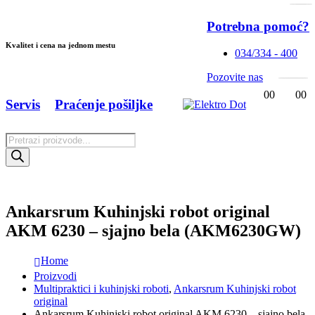
Potrebna pomoć?
Kvalitet i cena na jednom mestu
034/334 - 400
Pozovite nas
0
0
0
0
Servis
Praćenje pošiljke
Products
search
Ankarsrum Kuhinjski robot original
AKM 6230 – sjajno bela (AKM6230GW)
Home
Proizvodi
Multipraktici i kuhinjski roboti
,
Ankarsrum Kuhinjski robot
original
Ankarsrum Kuhinjski robot original AKM 6230 – sjajno bela