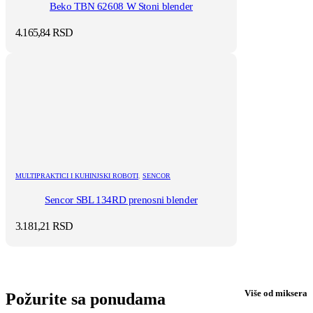
Beko TBN 62608 W Stoni blender
4.165,84
RSD
MULTIPRAKTICI I KUHINJSKI ROBOTI
,
SENCOR
Sencor SBL 134RD prenosni blender
3.181,21
RSD
Više od miksera
Požurite sa ponudama