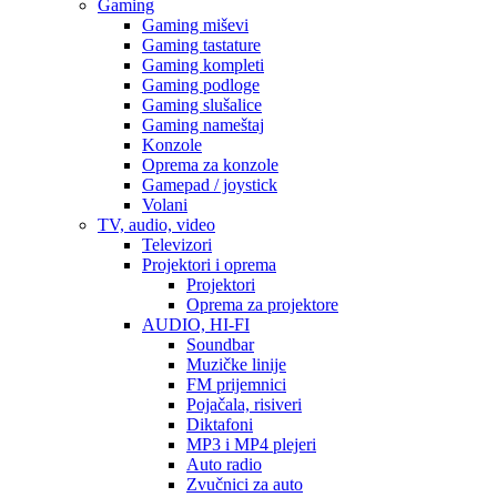
Gaming
Gaming miševi
Gaming tastature
Gaming kompleti
Gaming podloge
Gaming slušalice
Gaming nameštaj
Konzole
Oprema za konzole
Gamepad / joystick
Volani
TV, audio, video
Televizori
Projektori i oprema
Projektori
Oprema za projektore
AUDIO, HI-FI
Soundbar
Muzičke linije
FM prijemnici
Pojačala, risiveri
Diktafoni
MP3 i MP4 plejeri
Auto radio
Zvučnici za auto