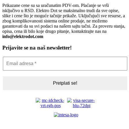
Prikazane cene su sa uračunatim PDV-om. Plaćanje se vrši
isključivo u RSD. Elektro Dot se maksimalno trudi da sve opise,
slike i cene što je moguće tačnije prikaže. Uključujući sve resurse, a
zbog komplikovanosti sistema online prodaje, ne možemo
garantovati da su svi podaci na našem sajtu tačni. Za proveru stanja,
opisa, cena ili bilo koje drugo pitanje, kontaktirajte nas na
info@elektrodot.com
Prijavite se na naš newsletter!