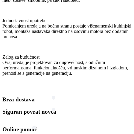
hleb, soseve, smoothie, pa čak i sladoled.
Jednostavnost upotrebe
Pomicanjem uređaja na bočnu stranu postaje višenamenski kuhinjski
robot, montaža nastavaka direktno na osovinu motora bez dodatnih
prenosa.
Zalog za budućnost
Ovaj uređaj je projektovan za dugovečnost, s odličnim
performansama, funkcionalnošću, vrhunskim dizajnom i izgledom,
prenosi se s generacije na generaciju.
Brza dostava
Siguran povrat novca
Online pomoć