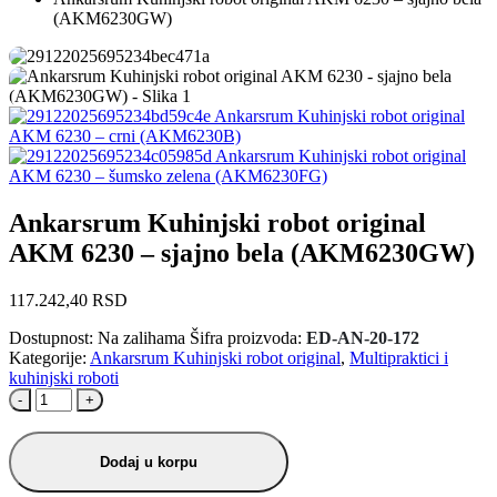
(AKM6230GW)
Ankarsrum Kuhinjski robot original
AKM 6230 – crni (AKM6230B)
Ankarsrum Kuhinjski robot original
AKM 6230 – šumsko zelena (AKM6230FG)
Ankarsrum Kuhinjski robot original
AKM 6230 – sjajno bela (AKM6230GW)
117.242,40
RSD
Dostupnost:
Na zalihama
Šifra proizvoda:
ED-AN-20-172
Kategorije:
Ankarsrum Kuhinjski robot original
,
Multipraktici i
kuhinjski roboti
-
+
Dodaj u korpu