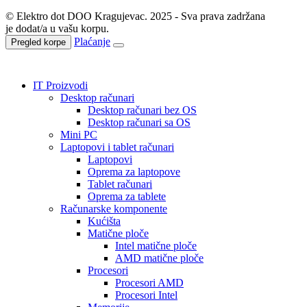
© Elektro dot DOO Kragujevac. 2025 - Sva prava zadržana
je dodat/a u vašu korpu.
Plaćanje
Pregled korpe
IT Proizvodi
Desktop računari
Desktop računari bez OS
Desktop računari sa OS
Mini PC
Laptopovi i tablet računari
Laptopovi
Oprema za laptopove
Tablet računari
Oprema za tablete
Računarske komponente
Kućišta
Matične ploče
Intel matične ploče
AMD matične ploče
Procesori
Procesori AMD
Procesori Intel