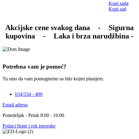
Kupi sada
Kupi sad
Akcijske cene svakog dana
-
Sigurna
kupovina
-
Laka i brza narudžbina -
Potrebna vam je pomoć?
Tu smo da vam pomognemo sa bilo kojim pitanjem.
034/334 - 400
Email adresa
Ponedeljak - Petak 8:00 - 16:00
Podaci firme i rok isporuke